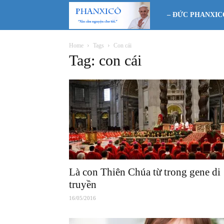
Phanxicô
– ĐỨC PHANXIC
Home
Tags
Con cái
Tag: con cái
Là con Thiên Chúa từ trong gene di
truyền
16/05/2016