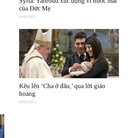
Syria: Yabroud xúc động vì nước mắt
của Đức Mẹ
19/09/2015
Kêu lên ‘Cha ở đâu,’ qua lời giáo
hoàng
01/02/2015