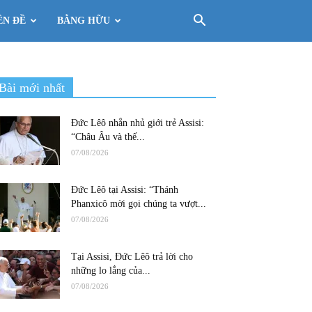
ÊN ĐỀ
BẰNG HỮU
Bài mới nhất
Đức Lêô nhắn nhủ giới trẻ Assisi:
“Châu Âu và thế...
07/08/2026
Đức Lêô tại Assisi: “Thánh
Phanxicô mời gọi chúng ta vượt...
07/08/2026
Tại Assisi, Đức Lêô trả lời cho
những lo lắng của...
07/08/2026