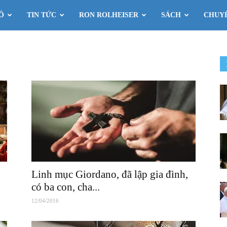
Ô
TIN TỨC
RON ROLHEISER
SÁCH
CHUY
Linh mục Giordano, đã lập gia đình,
có ba con, cha...
12/04/2016