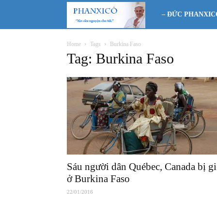
Phanxicô
– ĐỨC PHANXIC
Home
Tags
Burkina Faso
Tag: Burkina Faso
Sáu người dân Québec, Canada bị gi
ở Burkina Faso
22/01/2016