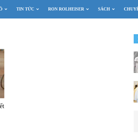
Ô
TIN TỨC
RON ROLHEISER
SÁCH
CHUY
ết