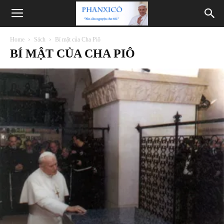
Phanxicô
Home
Sách
Bí mật của Cha Piô
BÍ MẬT CỦA CHA PIÔ