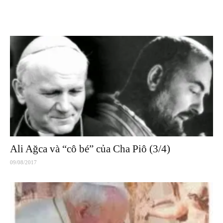
Ali Ağca và “cô bé” của Cha Piô (3/4)
09/08/2017