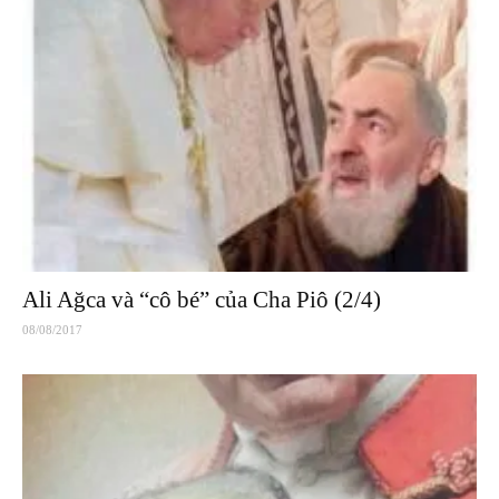
Ali Ağca và “cô bé” của Cha Piô (2/4)
08/08/2017