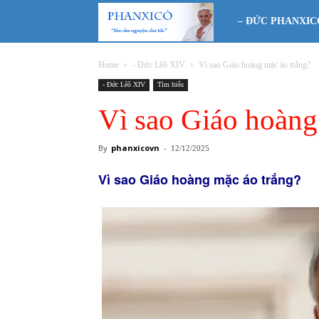
Phanxicô
– ĐỨC PHANXIC
Home
- Đức Lêô XIV
Vì sao Giáo hoàng mặc áo trắng?
- Đức Lêô XIV
Tìm hiểu
Vì sao Giáo hoàng
By
phanxicovn
-
12/12/2025
Vì sao Giáo hoàng mặc áo trắng?