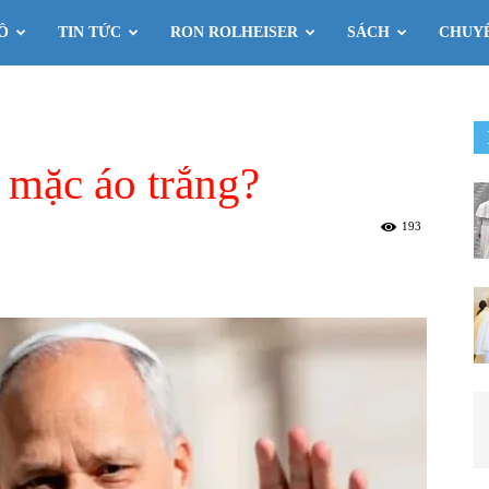
Ô
TIN TỨC
RON ROLHEISER
SÁCH
CHUY
 mặc áo trắng?
193