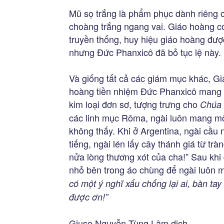
Mũ sọ trắng là phẩm phục dành riêng 
choàng trắng ngang vai. Giáo hoàng có
truyền thống, huy hiệu giáo hoàng được
nhưng Đức Phanxicô đã bỏ tục lệ này.
Và giống tất cả các giám mục khác, G
hoàng tiền nhiệm Đức Phanxicô mang 
kim loại đơn sơ, tượng trưng cho
Chúa 
các linh mục Rôma, ngài luôn mang mộ
không thấy. Khi ở Argentina, ngài cầu n
tiếng, ngài lén lấy cây thánh giá từ tr
nửa lòng thương xót của cha!” Sau khi
nhỏ bên trong áo chùng để ngài luôn ma
có một ý nghĩ xấu chống lại ai, bàn tay 
được ơn!”
Giuse Nguyễn Tùng Lâm dịch