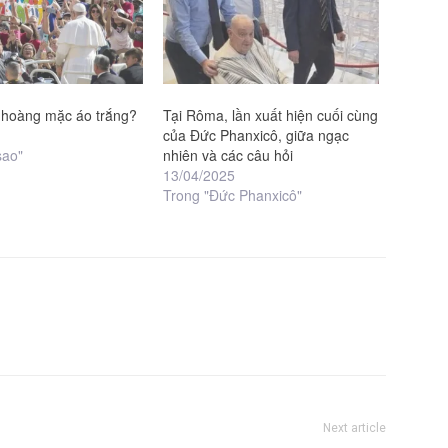
o hoàng mặc áo trắng?
Tại Rôma, lần xuất hiện cuối cùng
của Đức Phanxicô, giữa ngạc
sao"
nhiên và các câu hỏi
13/04/2025
Trong "Đức Phanxicô"
Next article