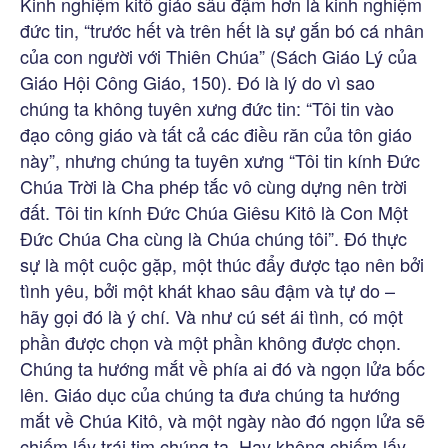
Kinh nghiệm kitô giáo sâu đậm hơn là kinh nghiệm
đức tin, “trước hết và trên hết là sự gắn bó cá nhân
của con người với Thiên Chúa” (Sách Giáo Lý của
Giáo Hội Công Giáo, 150). Đó là lý do vì sao
chúng ta không tuyên xưng đức tin: “Tôi tin vào
đạo công giáo và tất cả các điều răn của tôn giáo
này”, nhưng chúng ta tuyên xưng “Tôi tin kính Đức
Chúa Trời là Cha phép tắc vô cùng dựng nên trời
đất. Tôi tin kính Đức Chúa Giêsu Kitô là Con Một
Đức Chúa Cha cùng là Chúa chúng tôi”. Đó thực
sự là một cuộc gặp, một thúc đẩy được tạo nên bởi
tình yêu, bởi một khát khao sâu đậm và tự do –
hãy gọi đó là ý chí. Và như cú sét ái tình, có một
phần được chọn và một phần không được chọn.
Chúng ta hướng mắt về phía ai đó và ngọn lửa bốc
lên. Giáo dục của chúng ta đưa chúng ta hướng
mắt về Chúa Kitô, và một ngày nào đó ngọn lửa sẽ
chiếm lấy trái tim chúng ta. Hay không chiếm lấy,