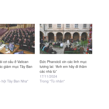
ái cơ cấu ở Vatican
Đức Phanxicô xin các linh mục
ác giám mục Tây Ban
tương lai: “Anh em hãy đi thăm
các nhà tù”
17/11/2024
o hội Tây Ban Nha"
Trong "Tù nhân"