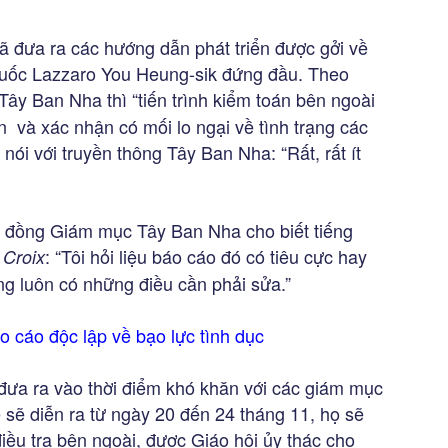
 đưa ra các hướng dẫn phát triển được gởi về
quốc Lazzaro You Heung-sik đứng đầu. Theo
ây Ban Nha thì “tiến trình kiểm toán bên ngoài
n và xác nhận có mối lo ngại về tình trạng các
nói với truyền thông Tây Ban Nha: “Rất, rất ít
i đồng Giám mục Tây Ban Nha cho biết tiếng
: “Tôi hỏi liệu báo cáo đó có tiêu cực hay
 Croix
ưng luôn có những điều cần phải sửa.”
 cáo độc lập về bạo lực tình dục
đưa ra vào thời điểm khó khăn với các giám mục
 sẽ diễn ra từ ngày 20 đến 24 tháng 11, họ sẽ
điều tra bên ngoài, được Giáo hội ủy thác cho