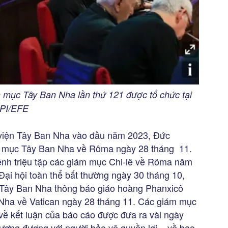
 mục Tây Ban Nha lần thứ 121 được tổ chức tại
IPI/EFE
 viện Tây Ban Nha vào đầu năm 2023, Đức
ám mục Tây Ban Nha về Rôma ngày 28 tháng 11.
 lệnh triệu tập các giám mục Chi-lê về Rôma năm
Đại hội toàn thể bất thường ngày 30 tháng 10,
Tây Ban Nha thông báo giáo hoàng Phanxicô
n Nha về Vatican ngày 28 tháng 11. Các giám mục
về kết luận của báo cáo được đưa ra vài ngày
tương đương với người bảo vệ quyền lợi – về bạo