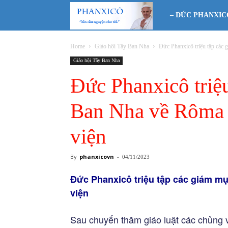
Phanxicô
– ĐỨC PHANXIC
Home
Giáo hội Tây Ban Nha
Đức Phanxicô triệu tập các
Giáo hội Tây Ban Nha
Đức Phanxicô triệ
Ban Nha về Rôma 
viện
By
phanxicovn
-
04/11/2023
Đức Phanxicô triệu tập các giám m
viện
Sau chuyến thăm giáo luật các chủng