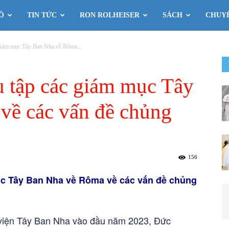
Ô
TIN TỨC
RON ROLHEISER
SÁCH
CHUY
 giám mục Tây Ban Nha về Rôma...
u tập các giám mục Tây
về các vấn đề chủng
156
ục Tây Ban Nha về Rôma về các vấn đề chủng
 viện Tây Ban Nha vào đầu năm 2023, Đức