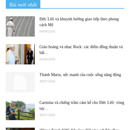
Bài mới nhất
Đức Lêô và khuynh hướng giao tiếp theo phong
cách Mỹ
04/08/2026
Giáo hoàng và nhạc Rock: các điểm đồng thuận và
bất...
04/08/2026
Thánh Marta, sức mạnh của cuộc sống năng động
30/07/2026
Carmina và chứng trầm cảm kể cho Đức Lêô: vòng
tay...
30/07/2026