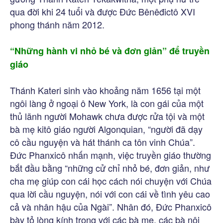
qua đời khi 24 tuổi và được Đức Bênêđictô XVI
phong thánh năm 2012.
“Những hành vi nhỏ bé và đơn giản” để truyền
giáo
Thánh Kateri sinh vào khoảng năm 1656 tại một
ngôi làng ở ngoại ô New York, là con gái của một
thủ lãnh người Mohawk chưa được rửa tội và một
bà mẹ kitô giáo người Algonquian, “người đã dạy
cô cầu nguyện và hát thánh ca tôn vinh Chúa”.
Đức Phanxicô nhấn mạnh, việc truyền giáo thường
bắt đầu bằng “những cử chỉ nhỏ bé, đơn giản, như
cha mẹ giúp con cái học cách nói chuyện với Chúa
qua lời cầu nguyện, nói với con cái về tình yêu cao
cả và nhân hậu của Ngài”. Nhân đó, Đức Phanxicô
bày tỏ lòng kính trọng với các bà mẹ, các bà nội