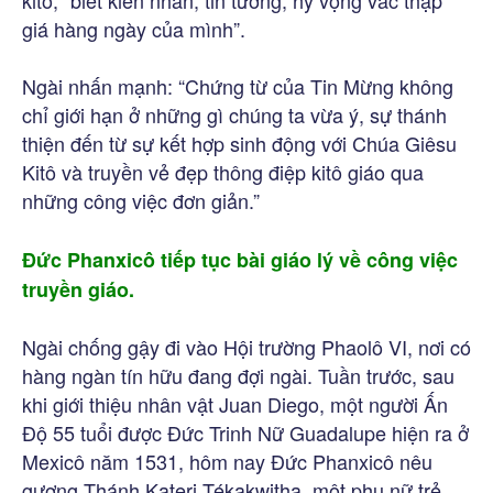
giá hàng ngày của mình”.
Ngài nhấn mạnh: “Chứng từ của Tin Mừng không
chỉ giới hạn ở những gì chúng ta vừa ý, sự thánh
thiện đến từ sự kết hợp sinh động với Chúa Giêsu
Kitô và truyền vẻ đẹp thông điệp kitô giáo qua
những công việc đơn giản.”
Đức Phanxicô tiếp tục bài giáo lý về công việc
truyền giáo.
Ngài chống gậy đi vào Hội trường Phaolô VI, nơi có
hàng ngàn tín hữu đang đợi ngài. Tuần trước, sau
khi giới thiệu nhân vật Juan Diego, một người Ấn
Độ 55 tuổi được Đức Trinh Nữ Guadalupe hiện ra ở
Mexicô năm 1531, hôm nay Đức Phanxicô nêu
gương Thánh Kateri Tékakwitha, một phụ nữ trẻ