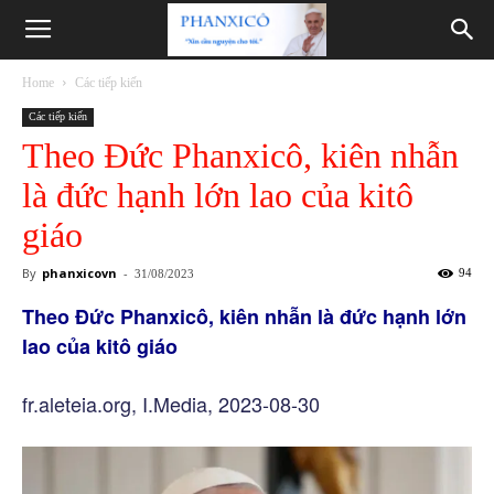
Phanxicô
Home
Các tiếp kiến
Các tiếp kiến
Theo Đức Phanxicô, kiên nhẫn
là đức hạnh lớn lao của kitô
giáo
By
phanxicovn
-
94
31/08/2023
Theo Đức Phanxicô, kiên nhẫn là đức hạnh lớn
lao của kitô giáo
fr.aleteia.org, I.Media, 2023-08-30