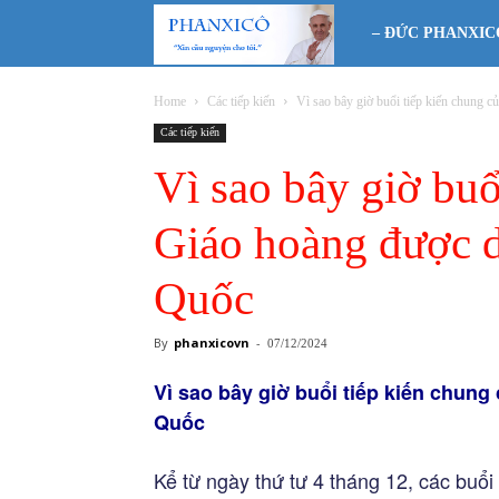
Phanxicô
– ĐỨC PHANXIC
Home
Các tiếp kiến
Vì sao bây giờ buổi tiếp kiến chung c
Các tiếp kiến
Vì sao bây giờ buổ
Giáo hoàng được d
Quốc
By
phanxicovn
-
07/12/2024
Vì sao bây giờ buổi tiếp kiến chun
Quốc
Kể từ ngày thứ tư 4 tháng 12, các buổ