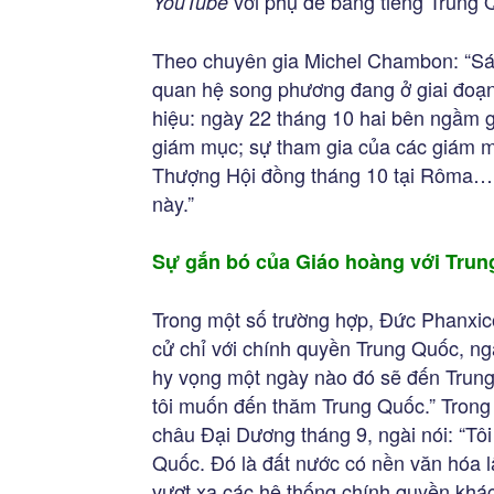
với phụ đề bằng tiếng Trung 
YouTube
Theo chuyên gia Michel Chambon: “Sán
quan hệ song phương đang ở giai đoạn
hiệu: ngày 22 tháng 10 hai bên ngầm 
giám mục; sự tham gia của các giám m
Thượng Hội đồng tháng 10 tại Rôma… M
này.”
Sự gắn bó của Giáo hoàng với Tru
Trong một số trường hợp, Đức Phanxi
cử chỉ với chính quyền Trung Quốc, ng
hy vọng một ngày nào đó sẽ đến Trung 
tôi muốn đến thăm Trung Quốc.” Trong
châu Đại Dương tháng 9, ngài nói: “Tô
Quốc. Đó là đất nước có nền văn hóa lâ
vượt xa các hệ thống chính quyền khá