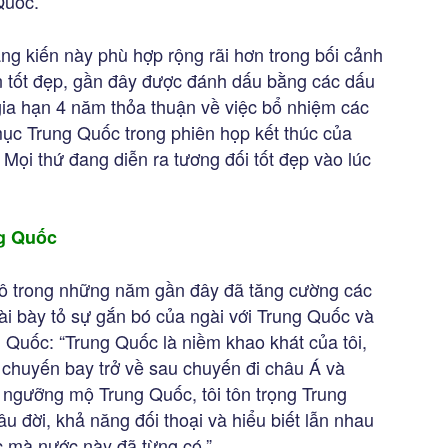
Quốc.
g kiến này phù hợp rộng rãi hơn trong bối cảnh
 tốt đẹp, gần đây được đánh dấu bằng các dấu
gia hạn 4 năm thỏa thuận về việc bổ nhiệm các
ục Trung Quốc trong phiên họp kết thúc của
ọi thứ đang diễn ra tương đối tốt đẹp vào lúc
ng Quốc
cô trong những năm gần đây đã tăng cường các
ài bày tỏ sự gắn bó của ngài với Trung Quốc và
Quốc: “Trung Quốc là niềm khao khát của tôi,
 chuyến bay trở về sau chuyến đi châu Á và
i ngưỡng mộ Trung Quốc, tôi tôn trọng Trung
u đời, khả năng đối thoại và hiểu biết lẫn nhau
c mà nước này đã từng có.”