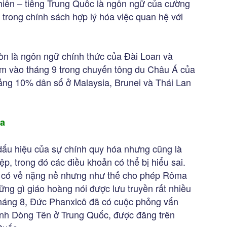
hiên – tiếng Trung Quốc là ngôn ngữ của cường
n trong chính sách hợp lý hóa việc quan hệ với
òn là ngôn ngữ chính thức của Đài Loan và
m vào tháng 9 trong chuyến tông du Châu Á của
ảng 10% dân số ở Malaysia, Brunei và Thái Lan
óa
dấu hiệu của sự chính quy hóa nhưng cũng là
ệp, trong đó các điều khoản có thể bị hiểu sai.
nh có vẻ nặng nề nhưng như thế cho phép Rôma
ững gì giáo hoàng nói được lưu truyền rất nhiều
háng 8, Đức Phanxicô đã có cuộc phỏng vấn
tỉnh Dòng Tên ở Trung Quốc, được đăng trên