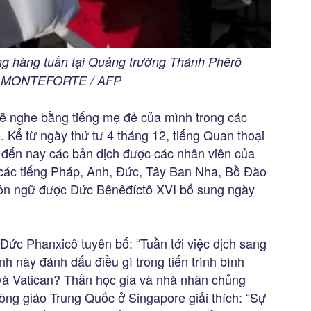
ung hàng tuần tại Quảng trường Thánh Phêrô
PO MONTEFORTE / AFP
ẽ nghe bằng tiếng mẹ đẻ của mình trong các
 Kể từ ngày thứ tư 4 tháng 12, tiếng Quan thoại
 đến nay các bản dịch được các nhân viên của
ra các tiếng Pháp, Anh, Đức, Tây Ban Nha, Bồ Đào
gôn ngữ được Đức Bênêđíctô XVI bổ sung ngày
 Đức Phanxicô tuyên bố: “Tuần tới việc dịch sang
nh này đánh dấu điều gì trong tiến trình bình
và Vatican? Thần học gia và nhà nhân chủng
ng giáo Trung Quốc ở Singapore giải thích: “Sự