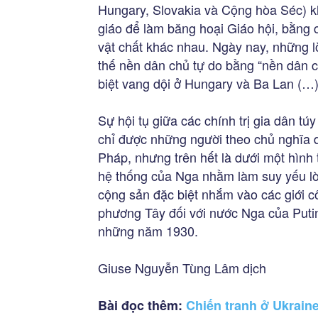
Hungary, Slovakia và Cộng hòa Séc) k
giáo để làm băng hoại Giáo hội, bằng 
vật chất khác nhau. Ngày nay, những lời
thế nền dân chủ tự do bằng “nền dân ch
biệt vang dội ở Hungary và Ba Lan (…
Sự hội tụ giữa các chính trị gia dân t
chỉ được những người theo chủ nghĩa 
Pháp, nhưng trên hết là dưới một hình t
hệ thống của Nga nhằm làm suy yếu lòn
cộng sản đặc biệt nhắm vào các giới c
phương Tây đối với nước Nga của Puti
những năm 1930.
Giuse Nguyễn Tùng Lâm dịch
Bài đọc thêm:
Chiến tranh ở Ukraine