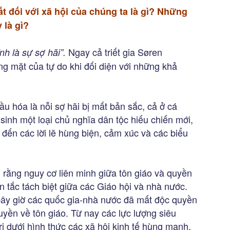
 đối với xã hội của chúng ta là gì? Những
 là gì?
Ngay cả triết gia Søren
nh là sự sợ hãi”.
óng mặt của tự do khi đối diện với những khả
cầu hóa là nỗi sợ hãi bị mất bản sắc, cả ở cá
sinh một loại chủ nghĩa dân tộc hiếu chiến mới,
đến các lời lẽ hùng biện, cảm xúc và các biểu
n rằng nguy cơ liên minh giữa tôn giáo và quyền
n tắc tách biệt giữa các Giáo hội và nhà nước.
ừ bây giờ các quốc gia-nhà nước đã mất độc quyền
quyền về tôn giáo. Từ nay các lực lượng siêu
rị dưới hình thức các xã hội kinh tế hùng mạnh,