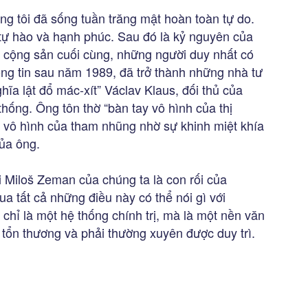
ng tôi đã sống tuần trăng mật hoàn toàn tự do.
tự hào và hạnh phúc. Sau đó là kỷ nguyên của
 cộng sản cuối cùng, những người duy nhất có
ông tin sau năm 1989, đã trở thành những nhà tư
hĩa lật đổ mác-xít” Václav Klaus, đối thủ của
thống. Ông tôn thờ “bàn tay vô hình của thị
 vô hình của tham nhũng nhờ sự khinh miệt khía
của ông.
i Miloš Zeman của chúng ta là con rối của
a tất cả những điều này có thể nói gì với
hỉ là một hệ thống chính trị, mà là một nền văn
 tổn thương và phải thường xuyên được duy trì.