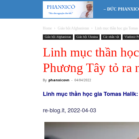
Phanxicô
– ĐỨC PHANXIC
Home
Giáo hội Afghanistan
Linh mục thần học gia Tomas 
Giáo hội Afghanistan
Giáo hội Ukraina
Các nhân vật
Vladimir P
Linh mục thần học
Phương Tây tỏ ra 
By
phanxicovn
-
04/04/2022
Linh mục thần học gia Tomas Halik:
re-blog.it, 2022-04-03