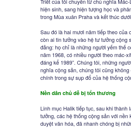
Triết của tôi chuyển từ chủ nghĩa Mác
hiện sinh, sang hiện tượng học và phâ
trong Mùa xuân Praha và kết thúc dưới
Sau đó là hai mươi năm tiếp theo của 
còn ai tin tưởng vào hệ tư tưởng cộng
đảng: họ chỉ là những người yếm thế c
năm 1968, có nhiều người theo mác-xít
đáng kể 1989”. Chúng tôi, những người
nghĩa cộng sản, chúng tôi cũng không đ
chính trong sự sụp đổ của hệ thống cộn
Nền dân chủ dễ bị tổn thương
Linh mục Halik tiếp tục, sau khi thành 
tưởng, các hệ thống cộng sản với nền 
duyệt văn hóa, đã nhanh chóng bị những