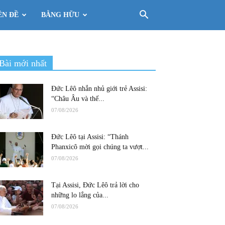
ÊN ĐỀ
BẰNG HỮU
Bài mới nhất
Đức Lêô nhắn nhủ giới trẻ Assisi:
“Châu Âu và thế...
07/08/2026
Đức Lêô tại Assisi: “Thánh
Phanxicô mời gọi chúng ta vượt...
07/08/2026
Tại Assisi, Đức Lêô trả lời cho
những lo lắng của...
07/08/2026