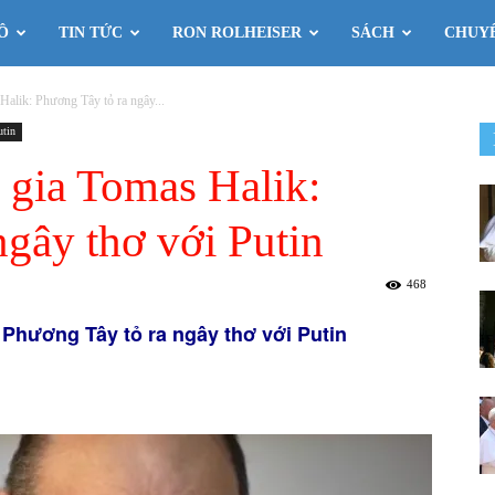
Ô
TIN TỨC
RON ROLHEISER
SÁCH
CHUY
Halik: Phương Tây tỏ ra ngây...
utin
 gia Tomas Halik:
ngây thơ với Putin
468
 Phương Tây tỏ ra ngây thơ với Putin