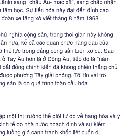
-Lênin sang “châu Âu- mác xít”, sang chấp nhận
n tâm học. Sự tiến hóa này đạt đến đỉnh cao
 đoàn xe tăng xô viết tháng 8 năm 1968.
chủ nghĩa cộng sản, trong thời gian này không
 sản nữa, kể cả các quan chức hàng đầu của
ó thế lực trong đảng cộng sản Liên xô cũ. Sau
 ở Tây Âu hơn là ở Đông Âu, tiếp đó là “năm
 bất đồng chính kiến đã không chiến thắng chủ
ược phương Tây giải phóng. Tôi tin vai trò
g sản là do quá trình toàn cầu hóa.
lập một thị trường thế giới tự do về hàng hóa và ý
kinh tế do nhà nước hoạch định và sự kiểm
 luồng gió cạnh tranh khốc liệt cuốn đi.