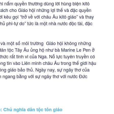
hi nắm quyền thường dùng lời hùng biện kitô
cách cho Giáo hội những lợi thế và đặc quyền
 kêu gọi “trở về với châu Âu kitô giáo” và thay
ủ phi-tự do” tức là một nhà nước độc tài, đặc
)
úy và một số môi trường Giáo hội không những
dân tộc Tây Âu ủng hộ như bà Marine Le Pen ở
hức rất tinh vi của Nga. Nỗ lực tuyên truyền có
g tin vào Liên minh châu Âu trong thế giới hậu
ông giáo bảo thủ. Ngày nay, sự ngây thơ của
n ngang bằng với sự ngây thơ với nước Đức
: Chủ nghĩa dân tộc tôn giáo