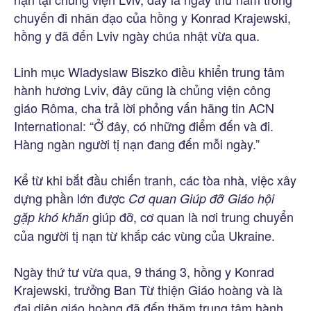
chuyến đi nhân đạo của hồng y Konrad Krajewski,
hồng y đã đến Lviv ngày chúa nhật vừa qua.
Linh mục Wladyslaw Biszko điều khiển trung tâm
hành hương Lviv, đây cũng là chủng viện công
giáo Rôma, cha trả lời phỏng vấn hãng tin ACN
International: “Ở đây, có những điểm đến và đi.
Hàng ngàn người tị nạn đang đến mỗi ngày.”
Kể từ khi bắt đầu chiến tranh, các tòa nhà, việc xây
dựng phần lớn được
Cơ quan Giúp đỡ Giáo hội
giúp đỡ, cơ quan là nơi trung chuyển
gặp khó khăn
của người tị nạn từ khắp các vùng của Ukraine.
Ngày thứ tư vừa qua, 9 tháng 3, hồng y Konrad
Krajewski, trưởng Ban Từ thiện Giáo hoàng và là
đại diện giáo hoàng đã đến thăm trung tâm hành