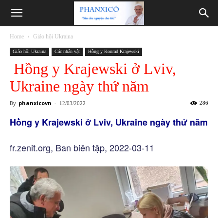
Phanxicô
Home
Giáo hội Ukraina
Giáo hội Ukraina
Các nhân vật
Hồng y Konrad Krajewski
Hồng y Krajewski ở Lviv,
Ukraine ngày thứ năm
By
phanxicovn
-
286
12/03/2022
Hồng y Krajewski ở Lviv, Ukraine ngày thứ năm
fr.zenit.org, Ban biên tập, 2022-03-11