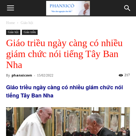
Phanxicô
Home
Giáo hội
Giáo hội
Giáo triều
Giáo triều ngày càng có nhiều
giám chức nói tiếng Tây Ban
Nha
By
phanxicovn
-
217
15/02/2022
Giáo triều ngày càng có nhiều giám chức nói
tiếng Tây Ban Nha