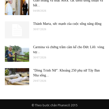
Giáo hoàng và nhạc Rock: các điểm đồng thuận và
bất...
04/08/2026
Thánh Marta, sức mạnh của cuộc sống năng động
30/07/2026
Carmina và chứng trầm cảm kể cho Đức Lêô: vòng
tay...
30/07/2026
“Dòng Trinh Nữ”: Khoảng 250 phụ nữ Tây Ban
Nha sống...
29/07/2026
© Theo bước chân Phanxicô 2015