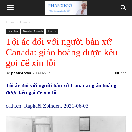
Phanxicô
Home
Giáo hội
Giáo hội
Giáo hội Canada
Tin tức
Tội ác đối với người bản xứ
Canada: giáo hoàng được kêu
gọi để xin lỗi
By
phanxicovn
-
527
04/06/2021
Tội ác đối với người bản xứ Canada: giáo hoàng
được kêu gọi để xin lỗi
cath.ch, Raphaël Zbinden, 2021-06-03