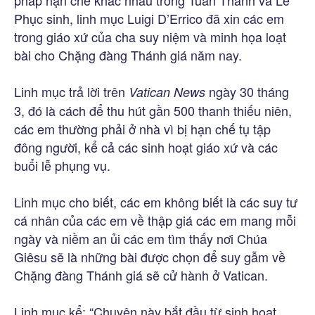
pháp hạn chế khác nhau trong Tuần Thánh và Lễ
Phục sinh, linh mục Luigi D’Errico đã xin các em
trong giáo xứ của cha suy niệm và minh họa loạt
bài cho Chặng đàng Thánh giá năm nay.
Linh mục trả lời trên
ngày 30 tháng
Vatican News
3, đó là cách để thu hút gần 500 thanh thiếu niên,
các em thường phải ở nhà vì bị hạn chế tụ tập
đông người, kể cả các sinh hoạt giáo xứ và các
buổi lễ phụng vụ.
Linh mục cho biết, các em không biết là các suy tư
cá nhân của các em về thập giá các em mang mỗi
ngày và niềm an ủi các em tìm thấy nơi Chúa
Giêsu sẽ là những bài được chọn để suy gẫm về
Chặng đàng Thánh giá sẽ cử hành ở Vatican.
Linh mục kể: “Chuyện này bắt đầu từ sinh hoạt