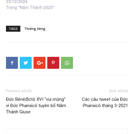
23/12/2024
Trong "Năm Thánh 2025"
TAGS
Thiêng liêng
Previous article
Next article
Đức Bênêđictô XVI “vui mừng”
Các câu tweet của Đức
vì Đức Phanxicô tuyên bố Năm
Phanxicô tháng 3-2021
Thánh Giuse