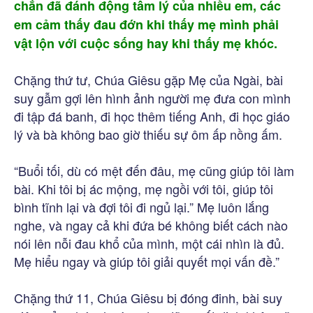
chắn đã đánh động tâm lý của nhiều em, các
em cảm thấy đau đớn khi thấy mẹ mình phải
vật lộn với cuộc sống hay khi thấy mẹ khóc.
Chặng thứ tư, Chúa Giêsu gặp Mẹ của Ngài, bài
suy gẫm gợi lên hình ảnh người mẹ đưa con mình
đi tập đá banh, đi học thêm tiếng Anh, đi học giáo
lý và bà không bao giờ thiếu sự ôm ấp nồng ấm.
“Buổi tối, dù có mệt đến đâu, mẹ cũng giúp tôi làm
bài. Khi tôi bị ác mộng, mẹ ngồi với tôi, giúp tôi
bình tĩnh lại và đợi tôi đi ngủ lại.” Mẹ luôn lắng
nghe, và ngay cả khi đứa bé không biết cách nào
nói lên nỗi đau khổ của mình, một cái nhìn là đủ.
Mẹ hiểu ngay và giúp tôi giải quyết mọi vấn đề.”
Chặng thứ 11, Chúa Giêsu bị đóng đinh, bài suy