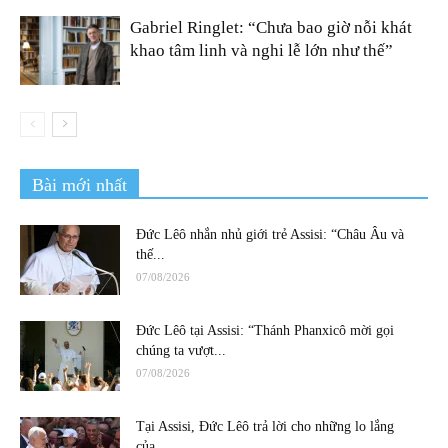
Gabriel Ringlet: “Chưa bao giờ nỗi khát
khao tâm linh và nghi lễ lớn như thế”
Bài mới nhất
Đức Lêô nhắn nhủ giới trẻ Assisi: “Châu Âu và
thế...
07/08/2026
Đức Lêô tại Assisi: “Thánh Phanxicô mời gọi
chúng ta vượt...
07/08/2026
Tại Assisi, Đức Lêô trả lời cho những lo lắng
của...