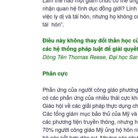
Làm thế nào một giám chức có thể ủng
nhận quan hệ tình dục đồng giới? Linh
việc ly dị và tái hôn, nhưng họ không c
tái hôn”.
Điều này không thay đổi thần học củ
các hệ thống pháp luật để giải quyế
Dòng Tên Thomas Reese, Đại học Santa
Phân cực
Phản ứng của người công giáo phương
có các phản ứng của nhiều thái cực k
Giáo hội về các giải pháp thực dụng cho
Các tổng giám mục bảo thủ của Mỹ và n
các phương tiện truyền thông, nhưng h
70% người công giáo Mỹ ủng hộ hôn nhâ
hộ các kết hợp dân sự. Nhưng các phư