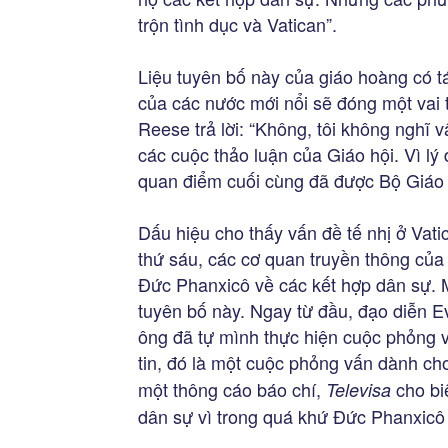
trộn tình dục và Vatican”.
Liệu tuyên bố này của giáo hoàng có tá
của các nước mới nổi sẽ đóng một vai
Reese trả lời: “Không, tôi không nghĩ v
các cuộc thảo luận của Giáo hội. Vì lý
quan điểm cuối cùng đã được Bộ Giáo 
Dấu hiệu cho thấy vấn đề tế nhị ở Vati
thứ sáu, các cơ quan truyền thông của 
Đức Phanxicô về các kết hợp dân sự. 
tuyên bố này. Ngay từ đầu, đạo diễn E
ông đã tự mình thực hiện cuộc phỏng 
tin, đó là một cuộc phỏng vấn dành c
một thông cáo báo chí,
cho bi
Televisa
dân sự vì trong quá khứ Đức Phanxicô 