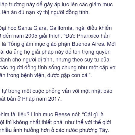
i lập trường này để gây áp lực lên các giám mục
lên án đủ nạn kỳ thị người đồng tính.
 học Santa Clara, California, ngài điều khiển
 đến năm 2005 giải thích: “Đức Phanxicô hẳn
n là Tổng giám mục giáo phận Buenos Aires. Mới
ài đã ủng hộ giải pháp này để tôn trọng quyền
dành cho người dị tính, nhưng theo suy tư của
ệ các người đồng tính sống chung như một cặp vợ
n trong bệnh viện, được gặp con cái”.
g tự trong một cuộc phỏng vấn với một nhật báo
uất bản ở Pháp năm 2017.
him tài liệu? Linh mục Reese nói: “Cái gì là
i thì không nhất thiết phải như thế với thế giới
 nhiều ảnh hưởng hơn ở các nước phương Tây.