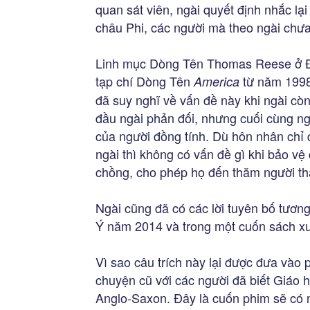
quan sát viên, ngài quyết định nhắc lạ
châu Phi, các người mà theo ngài chưa 
Linh mục Dòng Tên Thomas Reese ở Đại
tạp chí Dòng Tên
từ năm 1998
America
đã suy nghĩ về vấn đề này khi ngài cò
đầu ngài phản đối, nhưng cuối cùng ng
của người đồng tính. Dù hôn nhân chỉ 
ngài thì không có vấn đề gì khi bảo v
chồng, cho phép họ đến thăm người thâ
Ngài cũng đã có các lời tuyên bố tươn
Ý năm 2014 và trong một cuốn sách x
Vì sao câu trích này lại được đưa vào p
chuyện cũ với các người đã biết Giáo hộ
Anglo-Saxon. Đây là cuốn phim sẽ có