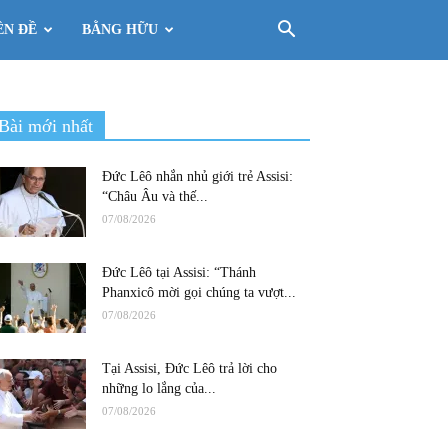
ÊN ĐỀ
BẰNG HỮU
Bài mới nhất
Đức Lêô nhắn nhủ giới trẻ Assisi:
“Châu Âu và thế...
07/08/2026
Đức Lêô tại Assisi: “Thánh
Phanxicô mời gọi chúng ta vượt...
07/08/2026
Tại Assisi, Đức Lêô trả lời cho
những lo lắng của...
07/08/2026