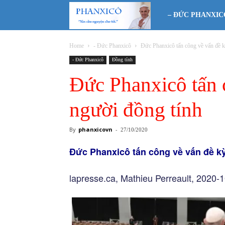
Phanxicô
– ĐỨC PHANXIC
Home
- Đức Phanxicô
Đức Phanxicô tấn công về vấn đề k
- Đức Phanxicô
Đồng tính
Đức Phanxicô tấn 
người đồng tính
By
phanxicovn
-
27/10/2020
Đức Phanxicô tấn công về vấn đề kỳ
lapresse.ca, Mathieu Perreault, 2020-