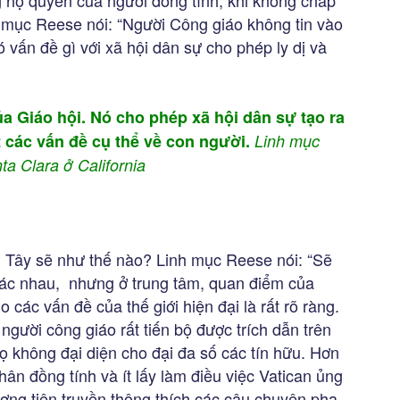
 hộ quyền của người đồng tính, khi không chấp
 mục Reese nói: “Người Công giáo không tin vào
ó vấn đề gì với xã hội dân sự cho phép ly dị và
a Giáo hội. Nó cho phép xã hội dân sự tạo ra
t các vấn đề cụ thể về con người.
Linh mục
 Clara ở California
 Tây sẽ như thế nào? Linh mục Reese nói: “Sẽ
hác nhau, nhưng ở trung tâm, quan điểm của
 các vấn đề của thế giới hiện đại là rất rõ ràng.
gười công giáo rất tiến bộ được trích dẫn trên
ọ không đại diện cho đại đa số các tín hữu. Hơn
n đồng tính và ít lấy làm điều việc Vatican ủng
ơng tiện truyền thông thích các câu chuyện pha