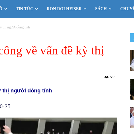
Ô
TIN TỨC
RON ROLHEISER
SÁCH
CHUY
ỳ thị người đồng tính
công về vấn đề kỳ thị
535
 thị người đồng tính
10-25