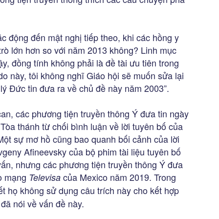
c động đến mật nghị tiếp theo, khi các hồng y
 trò lớn hơn so với năm 2013 không? Linh mục
ậy, đồng tính không phải là đề tài ưu tiên trong
 do này, tôi không nghĩ Giáo hội sẽ muốn sửa lại
lý Đức tin đưa ra về chủ đề này năm 2003”.
can, các phương tiện truyền thông Ý đưa tin ngày
Tòa thánh từ chối bình luận về lời tuyên bố của
Một sự mơ hồ cũng bao quanh bối cảnh của lời
vgeny Afineevsky của bộ phim tài liệu tuyên bố
vấn, nhưng các phương tiện truyền thông Ý đưa
ho mạng
của Mexico năm 2019. Trong
Televisa
ết họ không sử dụng câu trích này cho kết hợp
đã nói về vấn đề này.