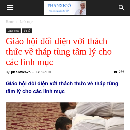
Phanxicô
Home
Linh mục
Linh mục
Tự tử
Giáo hội đối diện với thách
thức về tháp tùng tâm lý cho
các linh mục
By
phanxicovn
-
256
13/09/2020
Giáo hội đối diện với thách thức về tháp tùng
tâm lý cho các linh mục