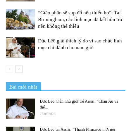
“Giáo phận sẽ sụp đổ nếu thiếu họ”: Tại
Birmingham, các linh mục đã kết hôn trở
nên không thể thiếu
Đức Lêô giải thích lý do vì sao chức linh
mục chỉ dành cho nam giới
Bài mới nhất
Đức Lêô nhắn nhủ giới trẻ Assisi: “Châu Âu và
thế...
07/08/2026
Đức Lêô tại Assisi: “Thánh Phanxicô mời gọi