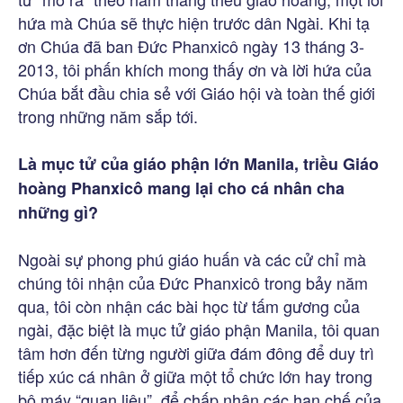
hứa mà Chúa sẽ thực hiện trước dân Ngài. Khi tạ
ơn Chúa đã ban Đức Phanxicô ngày 13 tháng 3-
2013, tôi phấn khích mong thấy ơn và lời hứa của
Chúa bắt đầu chia sẻ với Giáo hội và toàn thế giới
trong những năm sắp tới.
Là mục tử của giáo phận lớn Manila, triều Giáo
hoàng Phanxicô mang lại cho cá nhân cha
những gì?
Ngoài sự phong phú giáo huấn và các cử chỉ mà
chúng tôi nhận của Đức Phanxicô trong bảy năm
qua, tôi còn nhận các bài học từ tấm gương của
ngài, đặc biệt là mục tử giáo phận Manila, tôi quan
tâm hơn đến từng người giữa đám đông để duy trì
tiếp xúc cá nhân ở giữa một tổ chức lớn hay trong
bộ máy “quan liêu”, để chấp nhận các hạn chế của