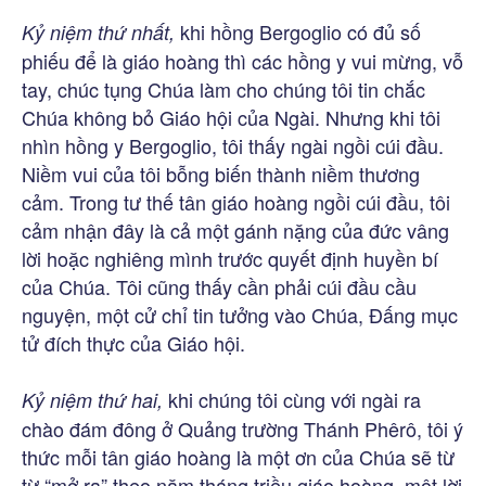
khi hồng Bergoglio có đủ số
Kỷ niệm thứ nhất,
phiếu để là giáo hoàng thì các hồng y vui mừng, vỗ
tay, chúc tụng Chúa làm cho chúng tôi tin chắc
Chúa không bỏ Giáo hội của Ngài. Nhưng khi tôi
nhìn hồng y Bergoglio, tôi thấy ngài ngồi cúi đầu.
Niềm vui của tôi bỗng biến thành niềm thương
cảm. Trong tư thế tân giáo hoàng ngồi cúi đầu, tôi
cảm nhận đây là cả một gánh nặng của đức vâng
lời hoặc nghiêng mình trước quyết định huyền bí
của Chúa. Tôi cũng thấy cần phải cúi đầu cầu
nguyện, một cử chỉ tin tưởng vào Chúa, Đấng mục
tử đích thực của Giáo hội.
khi chúng tôi cùng với ngài ra
Kỷ niệm thứ hai,
chào đám đông ở Quảng trường Thánh Phêrô, tôi ý
thức mỗi tân giáo hoàng là một ơn của Chúa sẽ từ
từ “mở ra” theo năm tháng triều giáo hoàng, một lời