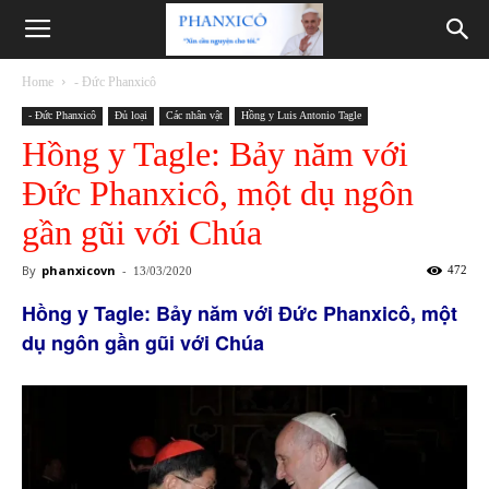
Phanxicô
Home
- Đức Phanxicô
- Đức Phanxicô
Đủ loại
Các nhân vật
Hồng y Luis Antonio Tagle
Hồng y Tagle: Bảy năm với
Đức Phanxicô, một dụ ngôn
gần gũi với Chúa
By
phanxicovn
-
472
13/03/2020
Hồng y Tagle: Bảy năm với Đức Phanxicô, một
dụ ngôn gần gũi với Chúa