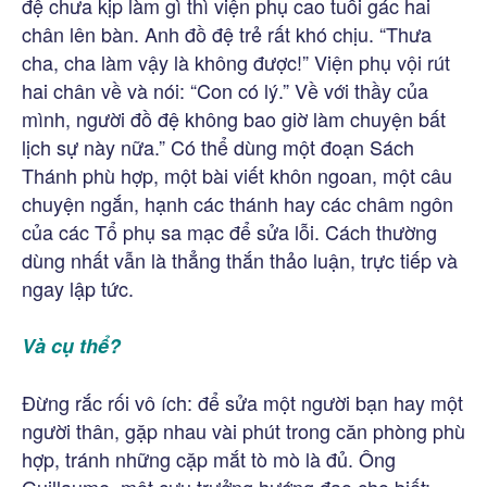
đệ chưa kịp làm gì thì viện phụ cao tuổi gác hai
chân lên bàn. Anh đồ đệ trẻ rất khó chịu. “Thưa
cha, cha làm vậy là không được!” Viện phụ vội rút
hai chân về và nói: “Con có lý.” Về với thầy của
mình, người đồ đệ không bao giờ làm chuyện bất
lịch sự này nữa.” Có thể dùng một đoạn Sách
Thánh phù hợp, một bài viết khôn ngoan, một câu
chuyện ngắn, hạnh các thánh hay các châm ngôn
của các Tổ phụ sa mạc để sửa lỗi. Cách thường
dùng nhất vẫn là thẳng thắn thảo luận, trực tiếp và
ngay lập tức.
Và cụ thể?
Đừng rắc rối vô ích: để sửa một người bạn hay một
người thân, gặp nhau vài phút trong căn phòng phù
hợp, tránh những cặp mắt tò mò là đủ. Ông