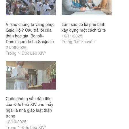
Vì sao chúng ta vâng phục
Làm sao có lời phê bình
Giáo Hội? Câu trả lời của
xây dựng một cách tử tế
thần học gia Benoît-
16/11/2025
Dominique de La Soujeole
Trong "Lời khuyên"
21/06/2026
Trong "- Đức Lêô XIV"
Cuộc phỏng vấn đầu tiên
của Đức Lêô XIV cho thấy
ngài là nhà giáo luật thận
trọng
12/10/2025
Trong "- Đức Lêô XIV"