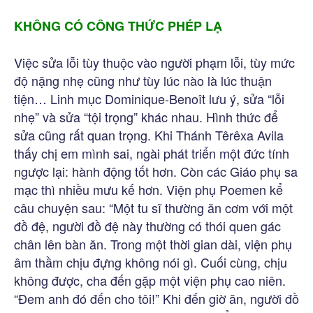
KHÔNG CÓ CÔNG THỨC PHÉP LẠ
Việc sửa lỗi tùy thuộc vào người phạm lỗi, tùy mức
độ nặng nhẹ cũng như tùy lúc nào là lúc thuận
tiện… Linh mục Dominique-Benoît lưu ý, sửa “lỗi
nhẹ” và sửa “tội trọng” khác nhau. Hình thức để
sửa cũng rất quan trọng. Khi Thánh Têrêxa Avila
thấy chị em mình sai, ngài phát triển một đức tính
ngược lại: hành động tốt hơn. Còn các Giáo phụ sa
mạc thì nhiều mưu kế hơn. Viện phụ Poemen kể
câu chuyện sau: “Một tu sĩ thường ăn cơm với một
đồ đệ, người đồ đệ này thường có thói quen gác
chân lên bàn ăn. Trong một thời gian dài, viện phụ
âm thầm chịu đựng không nói gì. Cuối cùng, chịu
không được, cha đến gặp một viện phụ cao niên.
“Đem anh đó đến cho tôi!” Khi đến giờ ăn, người đồ