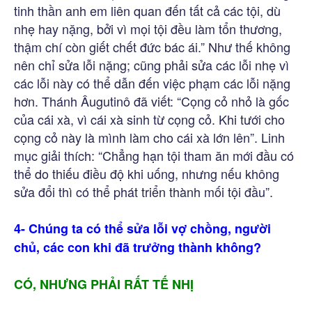
tinh thần anh em liên quan đến tất cả các tội, dù
nhẹ hay nặng, bởi vì mọi tội đều làm tổn thương,
thậm chí còn giết chết đức bác ái.” Như thế không
nên chỉ sửa lỗi nặng; cũng phải sửa các lỗi nhẹ vì
các lỗi này có thể dẫn đến việc phạm các lỗi nặng
hơn. Thánh Âugutinô đã viết: “Cọng cỏ nhỏ là gốc
của cái xà, vì cái xà sinh từ cọng cỏ. Khi tưới cho
cọng cỏ này là mình làm cho cái xà lớn lên”. Linh
mục giải thích: “Chẳng hạn tội tham ăn mới đầu có
thể do thiếu điều độ khi uống, nhưng nếu không
sửa đổi thì có thể phát triển thành mối tội đầu”.
4- Chúng ta có thể sửa lỗi vợ chồng, người
chủ, các con khi đã trưởng thành không?
CÓ, NHƯNG PHẢI RẤT TẾ NHỊ