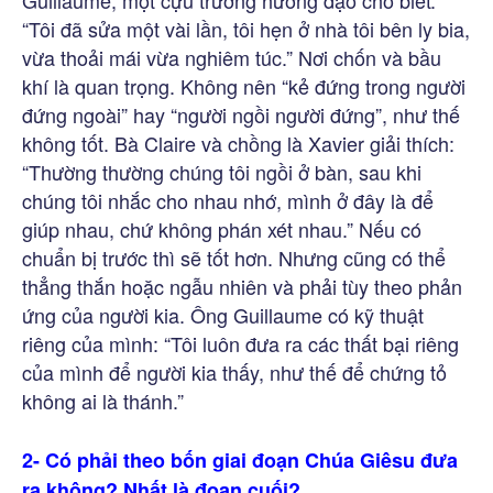
Guillaume, một cựu trưởng hướng đạo cho biết:
“Tôi đã sửa một vài lần, tôi hẹn ở nhà tôi bên ly bia,
vừa thoải mái vừa nghiêm túc.” Nơi chốn và bầu
khí là quan trọng. Không nên “kẻ đứng trong người
đứng ngoài” hay “người ngồi người đứng”, như thế
không tốt. Bà Claire và chồng là Xavier giải thích:
“Thường thường chúng tôi ngồi ở bàn, sau khi
chúng tôi nhắc cho nhau nhớ, mình ở đây là để
giúp nhau, chứ không phán xét nhau.” Nếu có
chuẩn bị trước thì sẽ tốt hơn. Nhưng cũng có thể
thẳng thắn hoặc ngẫu nhiên và phải tùy theo phản
ứng của người kia. Ông Guillaume có kỹ thuật
riêng của mình: “Tôi luôn đưa ra các thất bại riêng
của mình để người kia thấy, như thế để chứng tỏ
không ai là thánh.”
2- Có phải theo bốn giai đoạn Chúa Giêsu đưa
ra không? Nhất là đoạn cuối?