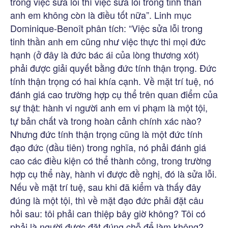
trong việc sửa lỗi thì việc sửa lỗi trong tinh thần
anh em không còn là điều tốt nữa”. Linh mục
Dominique-Benoît phân tích: “Việc sửa lỗi trong
tinh thần anh em cũng như việc thực thi mọi đức
hạnh (ở đây là đức bác ái của lòng thương xót)
phải được giải quyết bằng đức tính thận trọng. Đức
tính thận trọng có hai khía cạnh. Về mặt trí tuệ, nó
đánh giá cao trường hợp cụ thể trên quan điểm của
sự thật: hành vi người anh em vi phạm là một tội,
tự bản chất và trong hoàn cảnh chính xác nào?
Nhưng đức tính thận trọng cũng là một đức tính
đạo đức (đầu tiên) trong nghĩa, nó phải đánh giá
cao các điều kiện có thể thành công, trong trường
hợp cụ thể này, hành vi được đề nghị, đó là sửa lỗi.
Nếu về mặt trí tuệ, sau khi đã kiểm và thấy đây
đúng là một tội, thì về mặt đạo đức phải đặt câu
hỏi sau: tôi phải can thiệp bây giờ không? Tôi có
phải là người được đặt đúng chỗ để làm không?