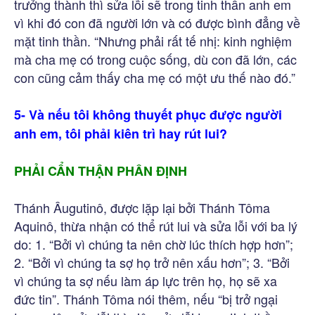
trưởng thành thì sửa lỗi sẽ trong tinh thần anh em
vì khi đó con đã người lớn và có được bình đẳng về
mặt tinh thần. “Nhưng phải rất tế nhị: kinh nghiệm
mà cha mẹ có trong cuộc sống, dù con đã lớn, các
con cũng cảm thấy cha mẹ có một ưu thế nào đó.”
5- Và nếu tôi không thuyết phục được người
anh em, tôi phải kiên trì hay rút lui?
PHẢI CẨN THẬN PHÂN ĐỊNH
Thánh Âugutinô, được lặp lại bởi Thánh Tôma
Aquinô, thừa nhận có thể rút lui và sửa lỗi với ba lý
do: 1. “Bởi vì chúng ta nên chờ lúc thích hợp hơn”;
2. “Bởi vì chúng ta sợ họ trở nên xấu hơn”; 3. “Bởi
vì chúng ta sợ nếu làm áp lực trên họ, họ sẽ xa
đức tin”. Thánh Tôma nói thêm, nếu “bị trở ngại