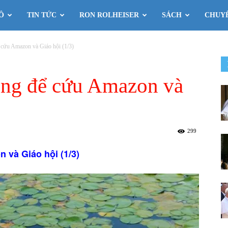
Ô
TIN TỨC
RON ROLHEISER
SÁCH
CHUY
 cứu Amazon và Giáo hội (1/3)
ồng để cứu Amazon và
299
 và Giáo hội (1/3)