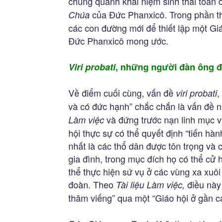
chung quanh khái niệm sinh thái toàn 
của Đức Phanxicô. Trong phần th
Chúa
các con đường mới để thiết lập một Gi
Đức Phanxicô mong ước.
Viri probati
, những người đàn ông đ
Về điểm cuối cùng, vấn đề
,
viri probati
và có đức hạnh” chắc chắn là vấn đề 
và đứng trước nạn linh mục v
Làm việc
hội thực sự có thể quyết định “tiến hà
nhất là các thổ dân được tôn trọng và
gia đình, trong mục đích họ có thể cử h
thể thực hiện sứ vụ ở các vùng xa xuôi
đoàn. Theo
điều này 
Tài liệu Làm việc,
thăm viếng” qua một “Giáo hội ở gần c