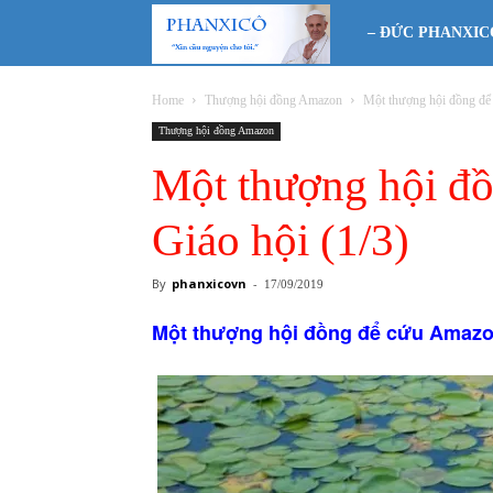
Phanxicô
– ĐỨC PHANXIC
Home
Thượng hội đồng Amazon
Một thượng hội đồng để
Thượng hội đồng Amazon
Một thượng hội đ
Giáo hội (1/3)
By
phanxicovn
-
17/09/2019
Một thượng hội đồng để cứu Amazon