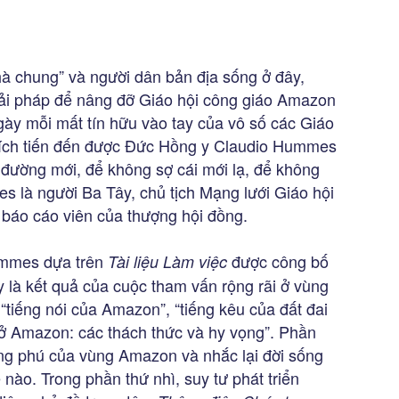
hà chung” và người dân bản địa sống ở đây,
iải pháp để nâng đỡ Giáo hội công giáo Amazon
gày mỗi mất tín hữu vào tay của vô số các Giáo
c đích tiến đến được Đức Hồng y Claudio Hummes
đường mới, để không sợ cái mới lạ, để không
s là người Ba Tây, chủ tịch Mạng lưới Giáo hội
báo cáo viên của thượng hội đồng.
ummes dựa trên
được công bố
Tài liệu Làm việc
y là kết quả của cuộc tham vấn rộng rãi ở vùng
“tiếng nói của Amazon”, “tiếng kêu của đất đai
 ở Amazon: các thách thức và hy vọng”. Phần
hong phú của vùng Amazon và nhắc lại đời sống
nào. Trong phần thứ nhì, suy tư phát triển