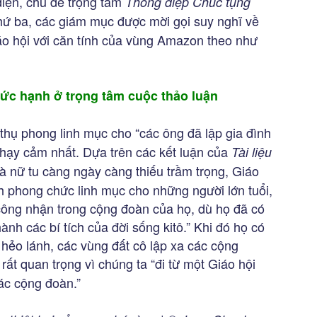
diện, chủ đề trọng tâm
Thông điệp Chúc tụng
ứ ba, các giám mục được mời gọi suy nghĩ về
áo hội với căn tính của vùng Amazon theo như
ức hạnh ở trọng tâm cuộc thảo luận
 thụ phong linh mục cho “các ông đã lập gia đình
nhạy cảm nhất. Dựa trên các kết luận của
Tài liệu
à nữ tu càng ngày càng thiếu trầm trọng, Giáo
nh phong chức linh mục cho những người lớn tuổi,
 công nhận trong cộng đoàn của họ, dù họ đã có
ành các bí tích của đời sống kitô.” Khi đó họ có
 hẻo lánh, các vùng đất cô lập xa các cộng
rất quan trọng vì chúng ta “đi từ một Giáo hội
ác cộng đoàn.”