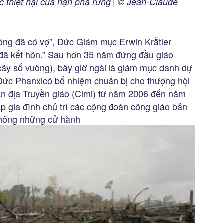
 thiệt hại của nạn phá rừng | © Jean-Claude
ông đã có vợ”, Đức Giám mục Erwin Krẵtler
ã kết hôn.” Sau hơn 35 năm đứng đầu giáo
ây số vuông), bây giờ ngài là giám mục danh dự
 Đức Phanxicô bổ nhiệm chuẩn bị cho thượng hội
ản địa Truyền giáo (Cimi) từ năm 2006 đến năm
ập gia đình chủ trì các cộng đoàn công giáo bản
không những cử hành