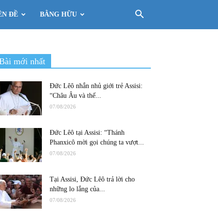
ÊN ĐỀ
BẰNG HỮU
Bài mới nhất
Đức Lêô nhắn nhủ giới trẻ Assisi:
“Châu Âu và thế...
07/08/2026
Đức Lêô tại Assisi: “Thánh
Phanxicô mời gọi chúng ta vượt...
07/08/2026
Tại Assisi, Đức Lêô trả lời cho
những lo lắng của...
07/08/2026