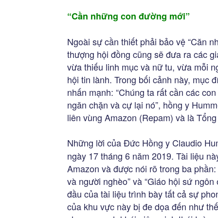
“Cần những con đường mới”
Ngoài sự cần thiết phải bảo vệ “Căn n
thượng hội đồng cũng sẽ đưa ra các g
vừa thiếu linh mục và nữ tu, vừa mỗi n
hội tin lành. Trong bối cảnh này, mụ
nhấn mạnh: “Chúng ta rất cần các con 
ngăn chặn và cự lại nó”, hồng y Humme
liên vùng Amazon (Repam) và là Tổng 
Những lời của Đức Hồng y Claudio H
ngày 17 tháng 6 năm 2019. Tài liệu nà
Amazon và được nói rõ trong ba phần: 
và người nghèo” và “Giáo hội sứ ngôn
đầu của tài liệu trình bày tất cả sự p
của khu vực này bị đe dọa đến như thế 