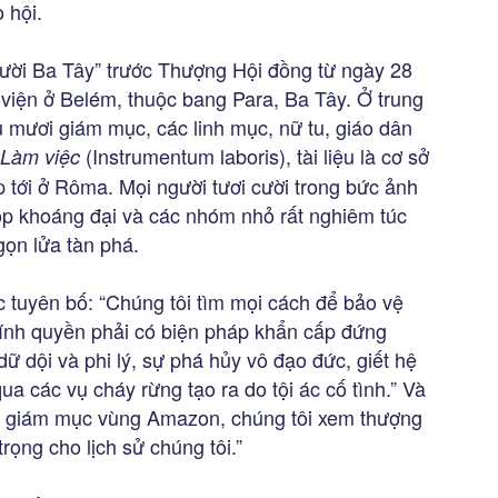
 hội.
gười Ba Tây” trước Thượng Hội đồng từ ngày 28
viện ở Belém, thuộc bang Para, Ba Tây. Ở trung
mươi giám mục, các linh mục, nữ tu, giáo dân
(Instrumentum laboris), tài liệu là cơ sở
u Làm việc
 tới ở Rôma. Mọi người tươi cười trong bức ảnh
ọp khoáng đại và các nhóm nhỏ rất nghiêm túc
ọn lửa tàn phá.
 tuyên bố: “Chúng tôi tìm mọi cách để bảo vệ
hính quyền phải có biện pháp khẩn cấp đứng
dữ dội và phi lý, sự phá hủy vô đạo đức, giết hệ
a các vụ cháy rừng tạo ra do tội ác cố tình.” Và
ác giám mục vùng Amazon, chúng tôi xem thượng
trọng cho lịch sử chúng tôi.”