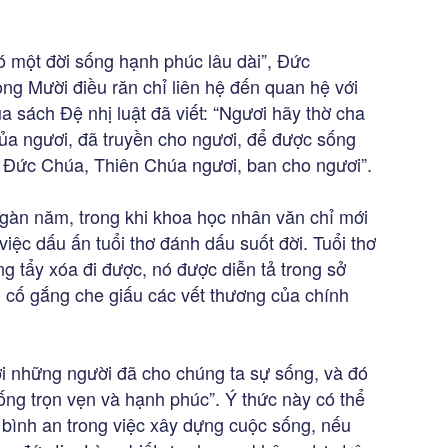
 một đời sống hạnh phúc lâu dài”, Đức
ong Mười điều răn chỉ liên hệ đến quan hệ với
 sách Đệ nhị luật đã viết: “Ngươi hãy thờ cha
a ngươi, đã truyền cho ngươi, để được sống
à Đức Chúa, Thiên Chúa ngươi, ban cho ngươi”.
ừ ngàn năm, trong khi khoa học nhân văn chỉ mới
việc dấu ấn tuổi thơ đánh dấu suốt đời. Tuổi thơ
g tẩy xóa đi được, nó được diễn tả trong sở
i cố gắng che giấu các vết thương của chính
với những người đã cho chúng ta sự sống, và đó
ống trọn vẹn và hạnh phúc”. Ý thức này có thể
à bình an trong việc xây dựng cuộc sống, nếu