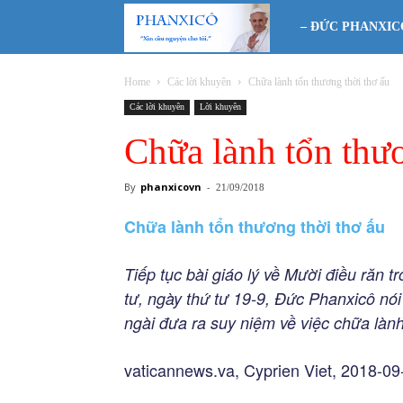
Phanxicô
– ĐỨC PHANXIC
Home
Các lời khuyên
Chữa lành tổn thương thời thơ ấu
Các lời khuyên
Lời khuyên
Chữa lành tổn thươ
By
phanxicovn
-
21/09/2018
Chữa lành tổn thương thời thơ ấu
Tiếp tục bài giáo lý về Mười điều răn 
tư, ngày thứ tư 19-9, Đức Phanxicô nói
ngài đưa ra suy niệm về việc chữa lành
vaticannews.va, Cyprien Viet, 2018-09