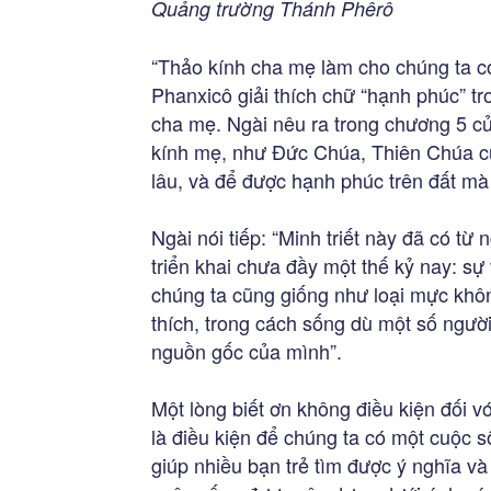
Quảng trường Thánh Phêrô
“Thảo kính cha mẹ làm cho chúng ta có
Phanxicô giải thích chữ “hạnh phúc” tr
cha mẹ. Ngài nêu ra trong chương 5 của
kính mẹ, như Đức Chúa, Thiên Chúa củ
lâu, và để được hạnh phúc trên đất m
Ngài nói tiếp: “Minh triết này đã có t
triển khai chưa đầy một thế kỷ nay: sự 
chúng ta cũng giống như loại mực khôn
thích, trong cách sống dù một số ngườ
nguồn gốc của mình”.
Một lòng biết ơn không điều kiện đối 
là điều kiện để chúng ta có một cuộc s
giúp nhiều bạn trẻ tìm được ý nghĩa v