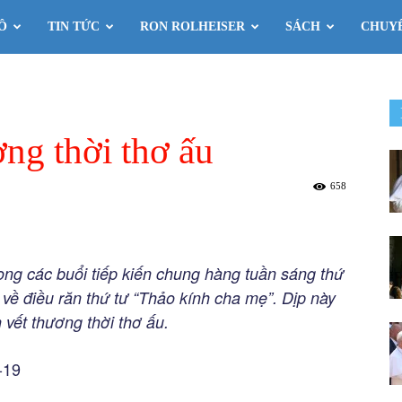
Ô
TIN TỨC
RON ROLHEISER
SÁCH
CHUY
ng thời thơ ấu
658
trong các buổi tiếp kiến chung hàng tuần sáng thứ
 về điều răn thứ tư “Thảo kính cha mẹ”. Dịp này
 vết thương thời thơ ấu.
-19