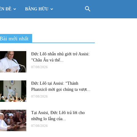
ÊN ĐỀ
BẰNG HỮU
Bài mới nhất
Đức Lêô nhắn nhủ giới trẻ Assisi:
“Châu Âu và thế...
07/08/2026
Đức Lêô tại Assisi: “Thánh
Phanxicô mời gọi chúng ta vượt...
07/08/2026
Tại Assisi, Đức Lêô trả lời cho
những lo lắng của...
07/08/2026