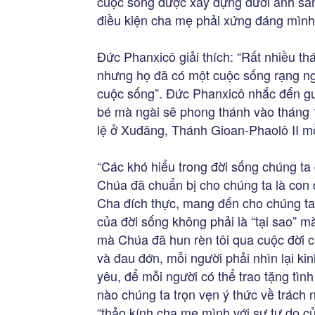
cuộc sống được xây dựng dưới ánh sán
điều kiện cha mẹ phải xứng đáng mình
Đức Phanxicô giải thích: “Rất nhiều thá
nhưng họ đã có một cuộc sống rạng ngờ
cuộc sống”. Đức Phanxicô nhắc đến g
bé mà ngài sẽ phong thánh vào tháng 
lệ ở Xuđăng, Thánh Gioan-Phaolô II mồ
“Các khó hiểu trong đời sống chúng ta
Chúa đã chuẩn bị cho chúng ta là con 
Cha đích thực, mang đến cho chúng ta 
của đời sống không phải là “tại sao” mà
mà Chúa đã hun rèn tôi qua cuộc đời c
và đau đớn, mỗi người phải nhìn lại k
yêu, để mỗi người có thể trao tặng tìn
nào chúng ta trọn vẹn ý thức về trách 
“thảo kính cha mẹ mình với sự tự do củ