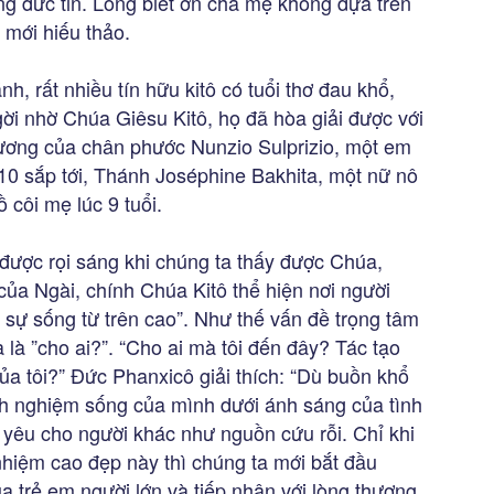
g đức tin. Lòng biết ơn cha mẹ không dựa trên
 mới hiếu thảo.
nh, rất nhiều tín hữu kitô có tuổi thơ đau khổ,
i nhờ Chúa Giêsu Kitô, họ đã hòa giải được với
ương của chân phước Nunzio Sulprizio, một em
10 sắp tới, Thánh Joséphine Bakhita, một nữ nô
 côi mẹ lúc 9 tuổi.
 được rọi sáng khi chúng ta thấy được Chúa,
của Ngài, chính Chúa Kitô thể hiện nơi người
sự sống từ trên cao”. Như thế vấn đề trọng tâm
 là ”cho ai?”. “Cho ai mà tôi đến đây? Tác tạo
ủa tôi?” Đức Phanxicô giải thích: “Dù buồn khổ
inh nghiệm sống của mình dưới ánh sáng của tình
h yêu cho người khác như nguồn cứu rỗi. Chỉ khi
nhiệm cao đẹp này thì chúng ta mới bắt đầu
a trẻ em người lớn và tiếp nhận với lòng thương