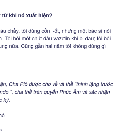
 từ khi nó xuất hiện?
u chảy, tôi dùng cồn i-ốt, nhưng một bác sĩ nói
 Tôi bôi một chút dầu vazơlin khi bị đau; tôi bôi
dùng nữa. Cũng gần hai năm tôi không dùng gì
n, Cha Piô được cho về và thề “thinh lặng trước
vando ”, cha thề trên quyển Phúc Âm và xác nhận
c ký.
nô
h