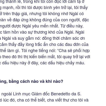
 thánh lễ, trong khi tôi còn đọc lời cảm tạ ở
 mạnh, rồi thì tôi được bình yên trở lại, tôi thấy
ở trên thập giá, nhưng tôi không nhớ Ngài có
nàn về đáp ứng không đúng của con người, đặc
 người được Ngài yêu mến nhất. Từ điều này,
ác tâm hồn vào sự thương khó của Ngài. Ngài
a Ngài và suy gẫm nó: đồng thời chăm sóc ơn
 cảm thấy đầy lòng trắc ẩn cho các đau đớn của
ó thể làm gì. Tôi nghe tiếng nói: “Cha sẽ phối hợp
eo đó thì thị kiến biến mất, tôi quay trở lại với
các dấu hiệu này ở đây, các dấu hiệu chảy máu.
ng, bằng cách nào và khi nào?
tôi ngoài Linh mục Giám đốc Benedetto da S.
lúc đó, cha có thể biết, cha viết thư cho tôi và