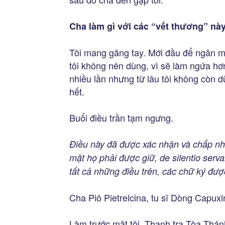
Cha làm gì với các “vết thương” này
Tôi mang găng tay. Mới đầu để ngăn má
tôi không nên dùng, vì sẽ làm ngứa hơn.
nhiều lần nhưng từ lâu tôi không còn 
hết.
Buổi điều trần tạm ngưng.
Điều này đã được xác nhận và chấp nhậ
mặt họ phải được giữ, de silentio ser
tất cả những điều trên, các chữ ký đượ
Cha Piô Pietrelcina, tu sĩ Dòng Capuxi
Làm trước mặt tôi, Thanh tra Tòa Thán