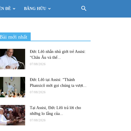
ÊN ĐỀ
BẰNG HỮU
Bài mới nhất
Đức Lêô nhắn nhủ giới trẻ Assisi:
“Châu Âu và thế...
07/08/2026
Đức Lêô tại Assisi: “Thánh
Phanxicô mời gọi chúng ta vượt...
07/08/2026
Tại Assisi, Đức Lêô trả lời cho
những lo lắng của...
07/08/2026