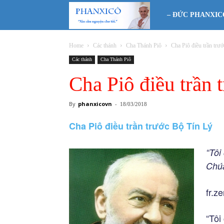
Phanxicô
– ĐỨC PHANXIC
Home
Các thánh
Cha Thánh Piô
Cha Piô điều trần trư
Các thánh
Cha Thánh Piô
Cha Piô điều trần 
By
phanxicovn
-
18/03/2018
Cha Piô điều trần trước Bộ Tín Lý
“Tôi
Chú
fr.z
“Tôi