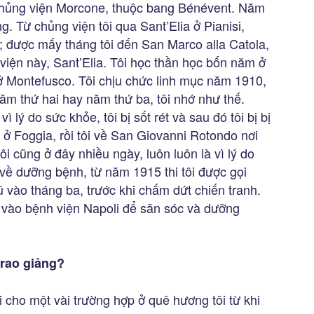
chủng viện Morcone, thuộc bang Bénévent. Năm
ng. Từ chủng viện tôi qua Sant’Elia ở Pianisi,
được mấy tháng tôi đến San Marco alla Catola,
 viện này, Sant’Elia. Tôi học thần học bốn năm ở
ở Montefusco. Tôi chịu chức linh mục năm 1910,
năm thứ hai hay năm thứ ba, tôi nhớ như thế.
vì lý do sức khỏe, tôi bị sốt rét và sau đó tôi bị bị
 ở Foggia, rồi tôi về San Giovanni Rotondo nơi
ôi cũng ở đây nhiều ngày, luôn luôn là vì lý do
 về dưỡng bệnh, từ năm 1915 thi tôi được gọi
 vào tháng ba, trước khi chấm dứt chiến tranh.
 vào bệnh viện Napoli để săn sóc và dưỡng
 rao giảng?
ội cho một vài trường hợp ở quê hương tôi từ khi