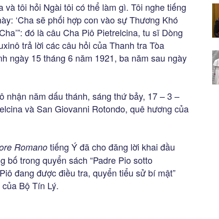
 và tôi hỏi Ngài tôi có thể làm gì. Tôi nghe tiếng
này: ‘Cha sẽ phối hợp con vào sự Thương Khó
Cha’”: đó là câu Cha Piô Pietrelcina, tu sĩ Dòng
xinô trả lời các câu hỏi của Thanh tra Tòa
h ngày 15 tháng 6 năm 1921, ba năm sau ngày
 nhận năm dấu thánh, sáng thứ bảy, 17 – 3 –
elcina và San Giovanni Rotondo, quê hương của
tiếng Ý đã cho đăng lời khai đầu
tore Romano
ng bố trong quyển sách “Padre Pio sotto
 Piô đang được điều tra, quyển tiểu sử bí mật”
ố của Bộ Tín Lý.