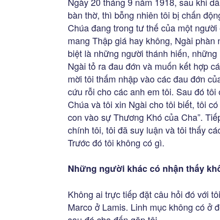
Ngày 20 tháng 9 năm 1918, sau khi dâng
bàn thờ, thì bỗng nhiên tôi bị chấn động
Chúa đang trong tư thế của một người 
mang Thập giá hay không, Ngài phàn 
biệt là những người thánh hiến, những
Ngài tỏ ra đau đớn và muốn kết hợp c
mời tôi thấm nhập vào các đau đớn củ
cứu rỗi cho các anh em tôi. Sau đó tôi
Chúa và tôi xin Ngài cho tôi biết, tôi c
con vào sự Thương Khó của Cha”. Tiếp th
chính tôi, tôi đã suy luận và tôi thấy 
Trước đó tôi không có gì.
Những người khác có nhận thấy khô
Không ai trực tiếp đặt câu hỏi đó với 
Marco ở Lamis. Linh mục không có ở đó 
sau đó cha đến gặp tôi.