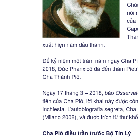
Chúa
nói 
của 
Capu
Thán
xuất hiện năm dấu thánh.
Để kỷ niệm một trăm năm ngày Cha Piô
2018, Đức Phanxicô đã đến thăm Pietr
Cha Thánh Piô.
Ngày 17 tháng 3 – 2018, báo
Osserva
tiên của Cha Piô, lời khai này được cô
inchiesta. L’autobiografia segreta, Cha
(Milano 2008), và được trích từ thư kh
Cha Piô điều trần trước Bộ Tín Lý