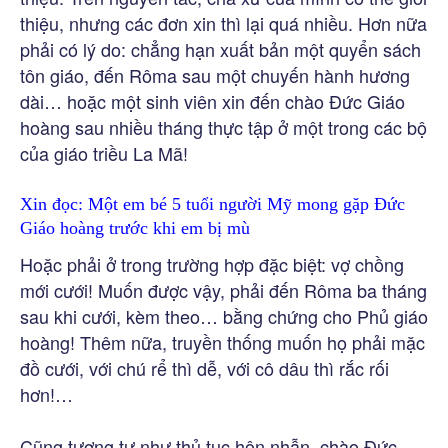
thiệu, nhưng các đơn xin thì lại quá nhiều. Hơn nữa
phải có lý do: chẳng hạn xuất bản một quyển sách
tôn giáo, đến Rôma sau một chuyến hành hương
dài… hoặc một sinh viên xin đến chào Đức Giáo
hoàng sau nhiều tháng thực tập ở một trong các bộ
của giáo triều La Mã!
Xin đọc:
Một em bé 5 tuổi người Mỹ mong gặp Đức
Giáo hoàng trước khi em bị mù
Hoặc phải ở trong trường hợp đặc biệt: vợ chồng
mới cưới! Muốn được vậy, phải đến Rôma ba tháng
sau khi cưới, kèm theo… bằng chứng cho Phủ giáo
hoàng! Thêm nữa, truyền thống muốn họ phải mặc
đồ cưới, với chú rể thì dễ, với cô dâu thì rắc rối
hơn!…
Cũng tương tự như thủ tục hôn nhẫn, chào Đức