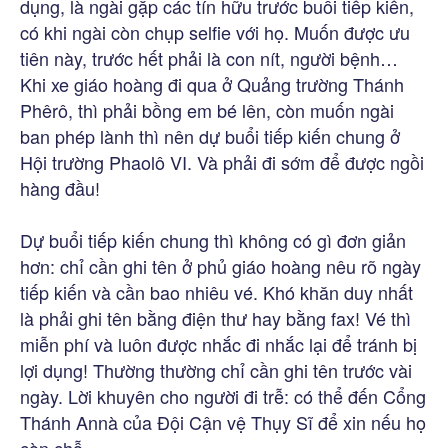
dụng, là ngài gặp các tín hữu trước buổi tiếp kiến,
có khi ngài còn chụp selfie với họ. Muốn được ưu
tiên này, trước hết phải là con nít, người bệnh…
Khi xe giáo hoàng đi qua ở Quảng trường Thánh
Phêrô, thì phải bồng em bé lên, còn muốn ngài
ban phép lành thì nên dự buổi tiếp kiến chung ở
Hội trường Phaolô VI. Và phải đi sớm để được ngồi
hàng đầu!
Dự buổi tiếp kiến chung thì không có gì đơn giản
hơn: chỉ cần ghi tên ở phủ giáo hoàng nêu rõ ngày
tiếp kiến và cần bao nhiêu vé. Khó khăn duy nhất
là phải ghi tên bằng điện thư hay bằng fax! Vé thì
miễn phí và luôn được nhắc đi nhắc lại để tránh bị
lợi dụng! Thường thường chỉ cần ghi tên trước vài
ngày. Lời khuyên cho người đi trễ: có thể đến Cổng
Thánh Annà của Đội Cận vệ Thụy Sĩ để xin nếu họ
còn chỗ…