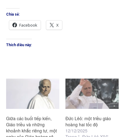
Chia sẻ:
Facebook
X
Thích điều này:
Giữa các buổi tiếp kiến,
Đức Lêô: một triều giáo
Giáo triều và những
hoàng hai tốc độ
khoảnh khắc riêng tư, một
12/12/2025
ngày của Giáo hoàng sẽ
Trong "- Đức Lêô XIV"