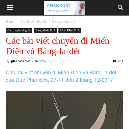
Phanxicô
Home
Các chuyến tông du
Bangladesh 2017
Các chuyến tông du
Bangladesh 2017
Miến Điện 2017
Các bài viết chuyến đi Miến
Điện và Băng-la-đét
By
phanxicovn
-
244
04/12/2017
Các bài viết chuyến đi Miến Điện và Băng-la-đét
của Đức Phanxicô, 27-11 đến 2 tháng 12-2017