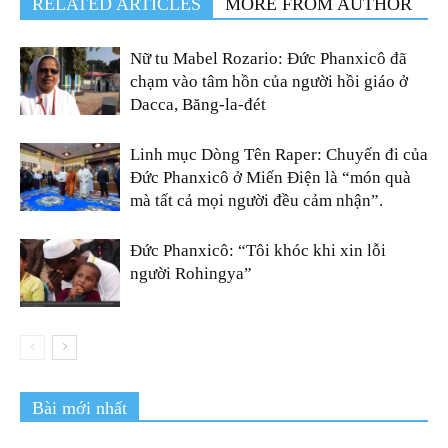
RELATED ARTICLES
MORE FROM AUTHOR
Nữ tu Mabel Rozario: Đức Phanxicô đã
chạm vào tâm hồn của người hồi giáo ở
Dacca, Băng-la-đét
Linh mục Dòng Tên Raper: Chuyến đi của
Đức Phanxicô ở Miến Điện là “món quà
mà tất cả mọi người đều cảm nhận”.
Đức Phanxicô: “Tôi khóc khi xin lỗi
người Rohingya”
Bài mới nhất