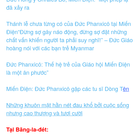
đã xảy ra
Thánh lễ chưa từng có của Đức Phanxicô tại Miến
Điện
“Đừng sợ gây náo động, đừng sợ đặt những
chất vấn khiến người ta phải suy nghĩ!” – Đức Giáo
hoàng nói với các bạn trẻ Myanmar
Đức Phanxicô: Thế hệ trẻ của Giáo hội Miến Điện
là một ân phước”
Miến Điện: Đức Phanxicô gặp các tu sĩ Dòng T
ên
Những khuôn mặt hằn nét đau khổ bởi cuộc sống
nhưng cao thượng và tươi cười
Tại Băng-la-đét: