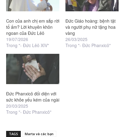
Con của anh chị em sắp rời
Đức Giáo hoàng: bệnh tật
tổ ấm? Lời khuyên khôn
và người phụ nữ tặng hoa
ngoan của Đức Lêô
vàng
19/07/2026
26/03/2025
Trong "- Đức Lêô XIV"
Trong "- Đức Phanxicô"
Đức Phanxicô đối diện với
sức khỏe yếu kém của ngài
20/03/2025
Trong "- Đức Phanxicô"
TAGS
Marta và các bạn