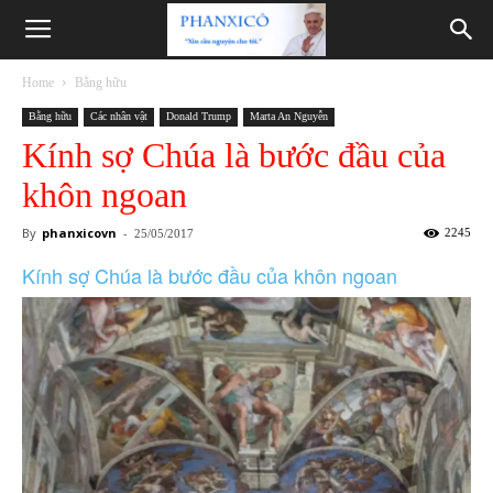
Phanxicô
Home
Bằng hữu
Bằng hữu
Các nhân vật
Donald Trump
Marta An Nguyễn
Kính sợ Chúa là bước đầu của
khôn ngoan
By
phanxicovn
-
2245
25/05/2017
Kính sợ Chúa là bước đầu của khôn ngoan