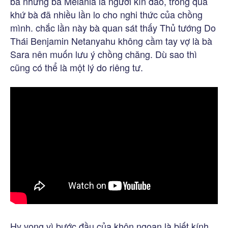
bà nhưng bà Melania là người kín đáo, trong quá
khứ bà đã nhiều lần lo cho nghi thức của chồng
mình. chắc lần này bà quan sát thấy Thủ tướng Do
Thái Benjamin Netanyahu không cầm tay vợ là bà
Sara nên muốn lưu ý chồng chăng. Dù sao thì
cũng có thể là một lý do riêng tư.
Hy vọng vì bước đầu của khôn ngoan là biết kính