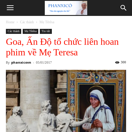
Phanxicô
Home
Các thánh
Mẹ Têrêsa
Các thánh
Mẹ Têrêsa
Tin tức
Goa, Ấn Độ tổ chức liên hoan
phim về Mẹ Teresa
By
phanxicovn
-
300
05/01/2017