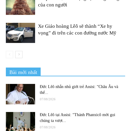
của con người
Xe Giáo hoàng Lêô sẽ thành “Xe hy
vọng” đi trên các con đường nước Mỹ
Bài mới nhất
Đức Lêô nhắn nhủ giới trẻ Assisi: “Châu Âu và
thế...
07/08/2026
Đức Lêô tại Assisi: “Thánh Phanxicô mời gọi
chúng ta vượt...
07/08/2026