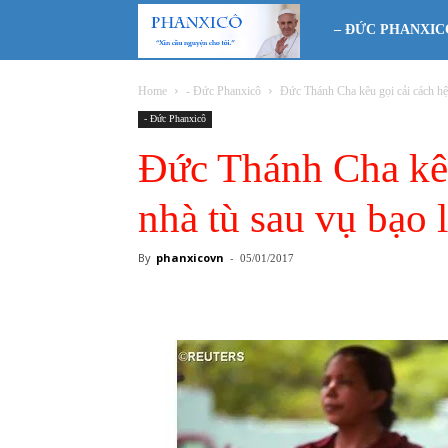
Phanxicô
– ĐỨC PHANXIC
Home
- Đức Phanxicô
Đức Thánh Cha kêu gọi cải cách hệ 
- Đức Phanxicô
Đức Thánh Cha kêu
nhà tù sau vụ bạo 
By
phanxicovn
-
05/01/2017