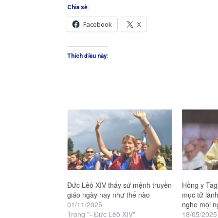
Chia sẻ:
Facebook
X
Thích điều này:
Đức Lêô XIV thấy sứ mệnh truyền
Hồng y Tag
giáo ngày nay như thế nào
mục tử lãn
01/11/2025
nghe mọi n
Trong "- Đức Lêô XIV"
18/05/2025