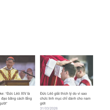
ke: “Đức Lêô XIV là
Đức Lêô giải thích lý do vì sao
h đạo bằng cách lắng
chức linh mục chỉ dành cho nam
gười”
giới
31/03/2026