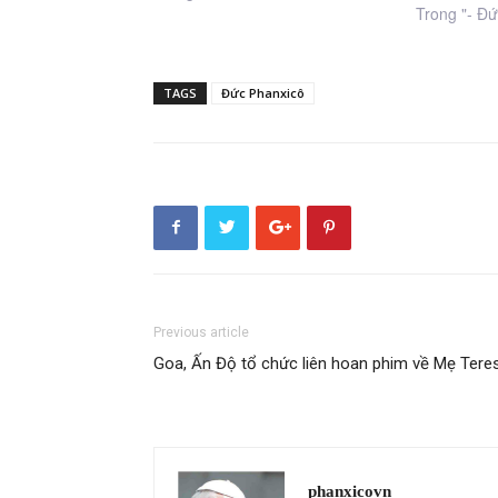
Trong "- Đứ
TAGS
Đức Phanxicô
Previous article
Goa, Ấn Độ tổ chức liên hoan phim về Mẹ Tere
phanxicovn