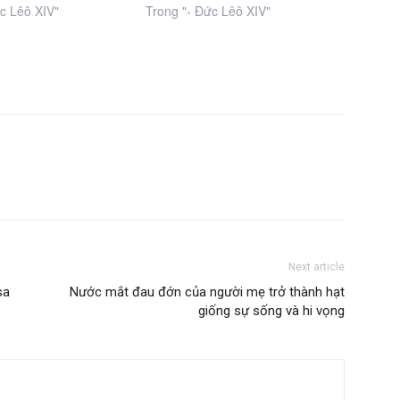
c Lêô XIV"
Trong "- Đức Lêô XIV"
Next article
sa
Nước mắt đau đớn của người mẹ trở thành hạt
giống sự sống và hi vọng