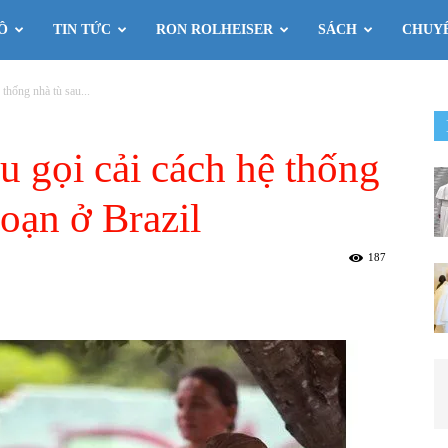
Ô
TIN TỨC
RON ROLHEISER
SÁCH
CHUY
thống nhà tù sau...
 gọi cải cách hệ thống
loạn ở Brazil
187