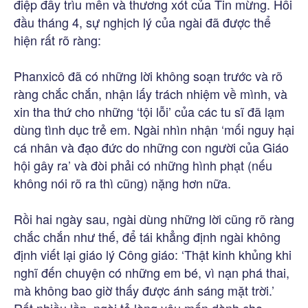
điệp đầy trìu mến và thương xót của Tin mừng. Hồi
đầu tháng 4, sự nghịch lý của ngài đã được thể
hiện rất rõ ràng:
Phanxicô đã có những lời không soạn trước và rõ
ràng chắc chắn, nhận lấy trách nhiệm về mình, và
xin tha thứ cho những ‘tội lỗi’ của các tu sĩ đã lạm
dùng tình dục trẻ em. Ngài nhìn nhận ‘mối nguy hại
cá nhân và đạo đức do những con người của Giáo
hội gây ra’ và đòi phải có những hình phạt (nếu
không nói rõ ra thì cũng) nặng hơn nữa.
Rồi hai ngày sau, ngài dùng những lời cũng rõ ràng
chắc chắn như thế, để tái khẳng định ngài không
định viết lại giáo lý Công giáo: ‘Thật kinh khủng khi
nghĩ đến chuyện có những em bé, vì nạn phá thai,
mà không bao giờ thấy được ánh sáng mặt trời.’