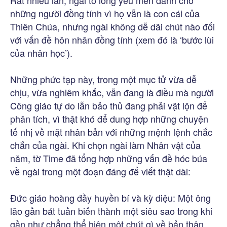
Rất nhiều lần, ngài tỏ lòng yêu mến dành cho
những người đồng tính vì họ vẫn là con cái của
Thiên Chúa, nhưng ngài không dễ dãi chút nào đối
với vấn đề hôn nhân đồng tính (xem đó là ‘bước lùi
của nhân học’).
Những phức tạp này, trong một mục tử vừa dễ
chịu, vừa nghiêm khắc, vẫn đang là điều mà người
Công giáo tự do lẫn bảo thủ đang phải vật lộn để
phân tích, vì thật khó để dung hợp những chuyện
tế nhị về mặt nhân bản với những mệnh lệnh chắc
chắn của ngài. Khi chọn ngài làm Nhân vật của
năm, tờ Time đã tổng hợp những vấn đề hóc búa
về ngài trong một đoạn đáng để viết thật dài:
Đức giáo hoàng đầy huyền bí và kỳ diệu: Một ông
lão gần bát tuần biến thành một siêu sao trong khi
gần như chẳng thể hiện một chút gì về bản thân