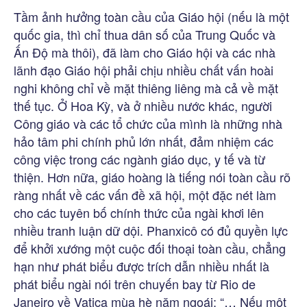
Tầm ảnh hưởng toàn cầu của Giáo hội (nếu là một
quốc gia, thì chỉ thua dân số của Trung Quốc và
Ấn Độ mà thôi), đã làm cho Giáo hội và các nhà
lãnh đạo Giáo hội phải chịu nhiều chất vấn hoài
nghi không chỉ về mặt thiêng liêng mà cả về mặt
thế tục. Ở Hoa Kỳ, và ở nhiều nước khác, người
Công giáo và các tổ chức của mình là những nhà
hảo tâm phi chính phủ lớn nhất, đảm nhiệm các
công việc trong các ngành giáo dục, y tế và từ
thiện. Hơn nữa, giáo hoàng là tiếng nói toàn cầu rõ
ràng nhất về các vấn đề xã hội, một đặc nét làm
cho các tuyên bố chính thức của ngài khơi lên
nhiều tranh luận dữ dội. Phanxicô có đủ quyền lực
để khởi xướng một cuộc đối thoại toàn cầu, chẳng
hạn như phát biểu được trích dẫn nhiều nhất là
phát biểu ngài nói trên chuyến bay từ Rio de
Janeiro về Vatica mùa hè năm ngoái: “… Nếu một