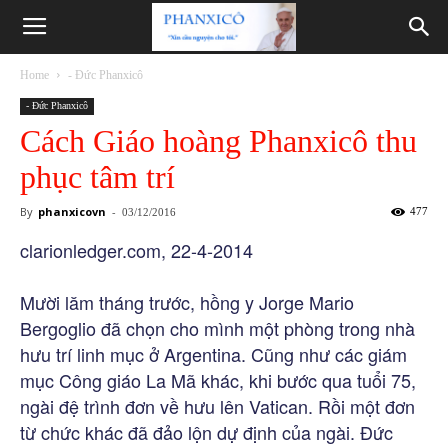
Phanxicô
Home
- Đức Phanxicô
- Đức Phanxicô
Cách Giáo hoàng Phanxicô thu
phục tâm trí
By
phanxicovn
-
477
03/12/2016
clarionledger.com, 22-4-2014
Mười lăm tháng trước, hồng y Jorge Mario
Bergoglio đã chọn cho mình một phòng trong nhà
hưu trí linh mục ở Argentina. Cũng như các giám
mục Công giáo La Mã khác, khi bước qua tuổi 75,
ngài đệ trình đơn về hưu lên Vatican. Rồi một đơn
từ chức khác đã đảo lộn dự định của ngài. Đức