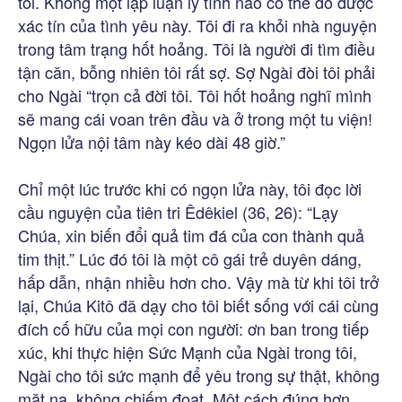
tôi. Không một lập luận lý tính nào có thể dò được
xác tín của tình yêu này. Tôi đi ra khỏi nhà nguyện
trong tâm trạng hốt hoảng. Tôi là người đi tìm điều
tận căn, bỗng nhiên tôi rất sợ. Sợ Ngài đòi tôi phải
cho Ngài “trọn cả đời tôi. Tôi hốt hoảng nghĩ mình
sẽ mang cái voan trên đầu và ở trong một tu viện!
Ngọn lửa nội tâm này kéo dài 48 giờ.”
Chỉ một lúc trước khi có ngọn lửa này, tôi đọc lời
cầu nguyện của tiên tri Êdêkiel (36, 26): “Lạy
Chúa, xin biến đổi quả tim đá của con thành quả
tim thịt.” Lúc đó tôi là một cô gái trẻ duyên dáng,
hấp dẫn, nhận nhiều hơn cho. Vậy mà từ khi tôi trở
lại, Chúa Kitô đã dạy cho tôi biết sống với cái cùng
đích cố hữu của mọi con người: ơn ban trong tiếp
xúc, khi thực hiện Sức Mạnh của Ngài trong tôi,
Ngài cho tôi sức mạnh để yêu trong sự thật, không
mặt nạ, không chiếm đoạt. Một cách đúng hơn.