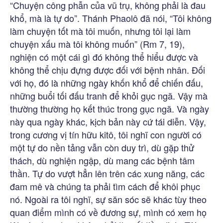
“Chuyện công phẫn của vũ trụ, không phải là đau
khổ, mà là tự do”. Thánh Phaolô đã nói, “Tôi không
làm chuyện tốt mà tôi muốn, nhưng tôi lại làm
chuyện xấu mà tôi không muốn” (Rm 7, 19),
nghiện có một cái gì đó không thể hiểu được và
không thể chịu đựng được đối với bệnh nhân. Đối
với họ, đó là những ngày khốn khổ để chiến đấu,
những buổi tối đấu tranh để khỏi gục ngã. Vậy mà
thường thường họ kết thúc trong gục ngã. Và ngày
này qua ngày khác, kịch bản này cứ tái diễn. Vậy,
trong cương vị tín hữu kitô, tôi nghĩ con người có
một tự do nền tảng vẫn còn duy trì, dù gặp thử
thách, dù nghiện ngập, dù mang các bệnh tâm
thần. Tự do vượt hẳn lên trên các xung năng, các
đam mê và chúng ta phải tìm cách để khôi phục
nó. Ngoài ra tôi nghĩ, sự săn sóc sẽ khác tùy theo
quan điểm mình có về đương sự, mình có xem họ