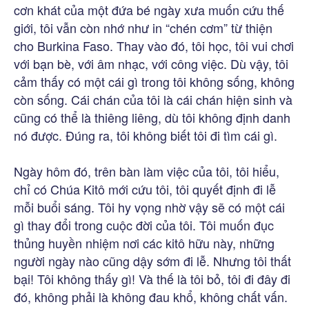
cơn khát của một đứa bé ngày xưa muốn cứu thế
giới, tôi vẫn còn nhớ như in “chén cơm” từ thiện
cho Burkina Faso. Thay vào đó, tôi học, tôi vui chơi
với bạn bè, với âm nhạc, với công việc. Dù vậy, tôi
cảm thấy có một cái gì trong tôi không sống, không
còn sống. Cái chán của tôi là cái chán hiện sinh và
cũng có thể là thiêng liêng, dù tôi không định danh
nó được. Đúng ra, tôi không biết tôi đi tìm cái gì.
Ngày hôm đó, trên bàn làm việc của tôi, tôi hiểu,
chỉ có Chúa Kitô mới cứu tôi, tôi quyết định đi lễ
mỗi buổi sáng. Tôi hy vọng nhờ vậy sẽ có một cái
gì thay đổi trong cuộc đời của tôi. Tôi muốn đục
thủng huyền nhiệm nơi các kitô hữu này, những
người ngày nào cũng dậy sớm đi lễ. Nhưng tôi thất
bại! Tôi không thấy gì! Và thế là tôi bỏ, tôi đi đây đi
đó, không phải là không đau khổ, không chất vấn.