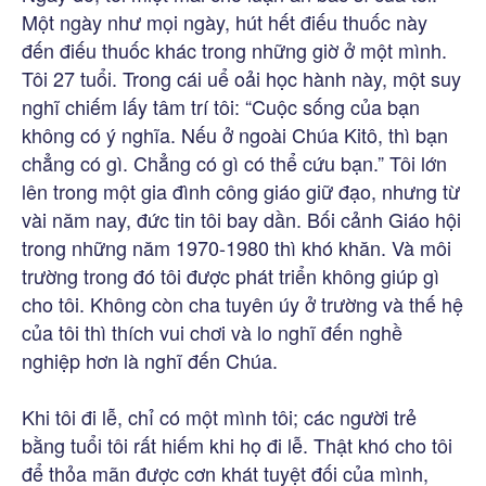
Một ngày như mọi ngày, hút hết điếu thuốc này
đến điếu thuốc khác trong những giờ ở một mình.
Tôi 27 tuổi. Trong cái uể oải học hành này, một suy
nghĩ chiếm lấy tâm trí tôi: “Cuộc sống của bạn
không có ý nghĩa. Nếu ở ngoài Chúa Kitô, thì bạn
chẳng có gì. Chẳng có gì có thể cứu bạn.” Tôi lớn
lên trong một gia đình công giáo giữ đạo, nhưng từ
vài năm nay, đức tin tôi bay dần. Bối cảnh Giáo hội
trong những năm 1970-1980 thì khó khăn. Và môi
trường trong đó tôi được phát triển không giúp gì
cho tôi. Không còn cha tuyên úy ở trường và thế hệ
của tôi thì thích vui chơi và lo nghĩ đến nghề
nghiệp hơn là nghĩ đến Chúa.
Khi tôi đi lễ, chỉ có một mình tôi; các người trẻ
bằng tuổi tôi rất hiếm khi họ đi lễ. Thật khó cho tôi
để thỏa mãn được cơn khát tuyệt đối của mình,