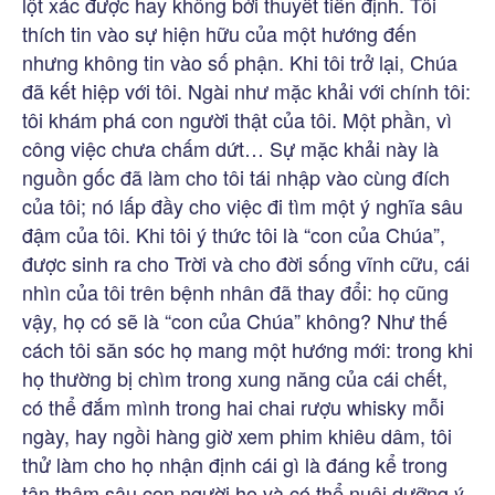
lột xác được hay không bởi thuyết tiền định. Tôi
thích tin vào sự hiện hữu của một hướng đến
nhưng không tin vào số phận. Khi tôi trở lại, Chúa
đã kết hiệp với tôi. Ngài như mặc khải với chính tôi:
tôi khám phá con người thật của tôi. Một phần, vì
công việc chưa chấm dứt… Sự mặc khải này là
nguồn gốc đã làm cho tôi tái nhập vào cùng đích
của tôi; nó lấp đầy cho việc đi tìm một ý nghĩa sâu
đậm của tôi. Khi tôi ý thức tôi là “con của Chúa”,
được sinh ra cho Trời và cho đời sống vĩnh cữu, cái
nhìn của tôi trên bệnh nhân đã thay đổi: họ cũng
vậy, họ có sẽ là “con của Chúa” không? Như thế
cách tôi săn sóc họ mang một hướng mới: trong khi
họ thường bị chìm trong xung năng của cái chết,
có thể đắm mình trong hai chai rượu whisky mỗi
ngày, hay ngồi hàng giờ xem phim khiêu dâm, tôi
thử làm cho họ nhận định cái gì là đáng kể trong
tận thâm sâu con người họ và có thể nuôi dưỡng ý