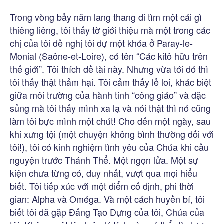
Trong vòng bảy năm lang thang đi tìm một cái gì
thiêng liêng, tôi thấy tờ giới thiệu mà một trong các
chị của tôi đề nghị tôi dự một khóa ở Paray-le-
Monial (Saône-et-Loire), có tên “Các kitô hữu trên
thế giới”. Tôi thích đề tài này. Nhưng vừa tới đó thì
tôi thấy thật thảm hại. Tôi cảm thấy lẻ loi, khác biệt
giữa môi trường của hành tinh “công giáo” và đặc
sủng mà tôi thấy mình xa lạ và nói thật thì nó cũng
làm tôi bực mình một chút! Cho đến một ngày, sau
khi xưng tội (một chuyện không bình thường đối với
tôi!), tôi có kinh nghiệm tình yêu của Chúa khi cầu
nguyện trước Thánh Thể. Một ngọn lửa. Một sự
kiện chưa từng có, duy nhất, vượt qua mọi hiểu
biết. Tôi tiếp xúc với một điểm cố định, phi thời
gian: Alpha và Oméga. Và một cách huyền bí, tôi
biết tôi đã gặp Đấng Tạo Dựng của tôi, Chúa của