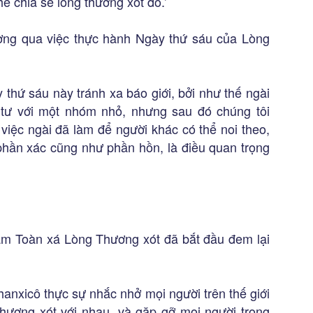
hể chia sẻ lòng thương xót đó.’
ng qua việc thực hành Ngày thứ sáu của Lòng
hứ sáu này tránh xa báo giới, bởi như thế ngài
 tư với một nhóm nhỏ, nhưng sau đó chúng tôi
 việc ngài đã làm để người khác có thể noi theo,
 phần xác cũng như phần hồn, là điều quan trọng
m Toàn xá Lòng Thương xót đã bắt đầu đem lại
anxicô thực sự nhắc nhở mọi người trên thế giới
 thương xót với nhau, và gặp gỡ mọi người trong