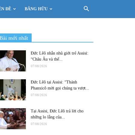
ÊN ĐỀ
BẰNG HỮU
Bài mới nhất
Đức Lêô nhắn nhủ giới trẻ Assisi:
“Châu Âu và thế...
07/08/2026
Đức Lêô tại Assisi: “Thánh
Phanxicô mời gọi chúng ta vượt...
07/08/2026
Tại Assisi, Đức Lêô trả lời cho
những lo lắng của...
07/08/2026