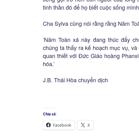
tinh thần đó để họ biết cuộc sống mình 
Cha Sylva cũng nói rằng rằng Năm Toà
‘Năm Toàn xá này đang thúc đẩy ch
chúng ta thấy ra kế hoạch mục vụ, và g
quan thiết với Đức Giáo hoàng Phanxi
hóa.’
J.B. Thái Hòa chuyển dịch
Chia sẻ:
Facebook
X