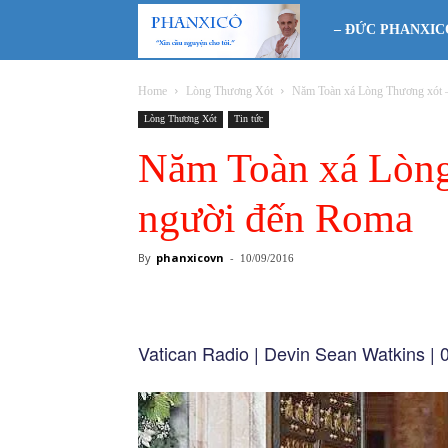
Phanxicô
– ĐỨC PHANXIC
Home
Lòng Thương Xót
Năm Toàn xá Lòng Thương xót –
Lòng Thương Xót
Tin tức
Năm Toàn xá Lòng 
người đến Roma
By
phanxicovn
-
10/09/2016
Vatican Radio | Devin Sean Watkins |