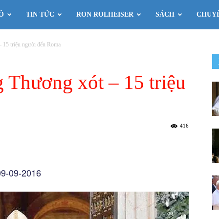
Ô
TIN TỨC
RON ROLHEISER
SÁCH
CHUY
 15 triệu người đến Roma
Thương xót – 15 triệu
416
 09-09-2016