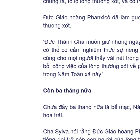
chúng ta, tỏ lộ lòng thương xót, và có t
Đức Giáo hoàng Phanxicô đã làm gươ
thương xót.
‘Đức Thánh Cha muốn giữ những ngày t
có thể có cảm nghiệm thực sự riêng
cũng cho mọi người thấy vài nét trong
bởi công việc của lòng thương xót về
trong Năm Toàn xá này.’
Còn ba tháng nữa
Chưa đầy ba tháng nữa là bế mạc, Nă
hoa trái.
Cha Sylva nói rằng Đức Giáo hoàng Ph
tiếng gọi trở nên con người của lòng