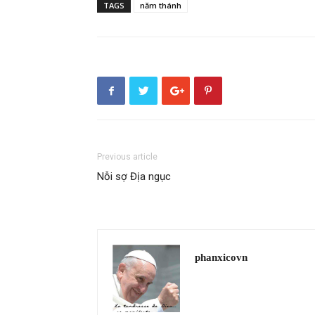
TAGS
năm thánh
Previous article
Nỗi sợ Địa ngục
phanxicovn