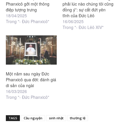
Phanxicô gởi một thông
phải lúc nào chúng tôi cũng
điệp tượng trưng
đồng ý”: sự cắt đứt yên
18/04/2025
tĩnh của Đức Lêô
Trong "- Đức Phanxicô"
16/06/2025
Trong "- Đức Lêô XIV"
Một năm sau ngày Đức
Phanxicô qua đời: đánh giá
di sản của ngài
16/03/2026
Trong "- Đức Phanxicô"
TAGS
Cầu nguyện
sinh nhật
thường lệ