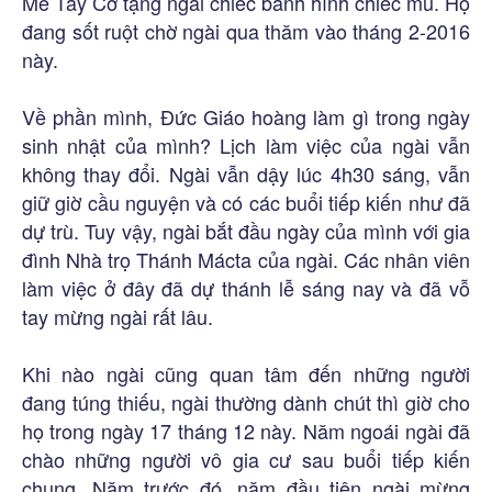
Mễ Tây Cơ tặng ngài chiếc bánh hình chiếc mũ. Họ
đang sốt ruột chờ ngài qua thăm vào tháng 2-2016
này.
Về phần mình, Đức Giáo hoàng làm gì trong ngày
sinh nhật của mình? Lịch làm việc của ngài vẫn
không thay đổi. Ngài vẫn dậy lúc 4h30 sáng, vẫn
giữ giờ cầu nguyện và có các buổi tiếp kiến như đã
dự trù. Tuy vậy, ngài bắt đầu ngày của mình với gia
đình Nhà trọ Thánh Mácta của ngài. Các nhân viên
làm việc ở đây đã dự thánh lễ sáng nay và đã vỗ
tay mừng ngài rất lâu.
Khi nào ngài cũng quan tâm đến những người
đang túng thiếu, ngài thường dành chút thì giờ cho
họ trong ngày 17 tháng 12 này. Năm ngoái ngài đã
chào những người vô gia cư sau buổi tiếp kiến
chung. Năm trước đó, năm đầu tiên ngài mừng