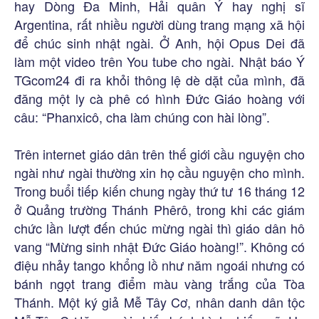
hay Dòng Đa Minh, Hải quân Ý hay nghị sĩ
Argentina, rất nhiều người dùng trang mạng xã hội
để chúc sinh nhật ngài. Ở Anh, hội Opus Dei đã
làm một video trên You tube cho ngài. Nhật báo Ý
TGcom24 đi ra khỏi thông lệ dè dặt của mình, đã
đăng một ly cà phê có hình Đức Giáo hoàng với
câu: “Phanxicô, cha làm chúng con hài lòng”.
Trên internet giáo dân trên thế giới cầu nguyện cho
ngài như ngài thường xin họ cầu nguyện cho mình.
Trong buổi tiếp kiến chung ngày thứ tư 16 tháng 12
ở Quảng trường Thánh Phêrô, trong khi các giám
chức lần lượt đến chúc mừng ngài thì giáo dân hô
vang “Mừng sinh nhật Đức Giáo hoàng!”. Không có
điệu nhảy tango khổng lồ như năm ngoái nhưng có
bánh ngọt trang điểm màu vàng trắng của Tòa
Thánh. Một ký giả Mễ Tây Cơ, nhân danh dân tộc