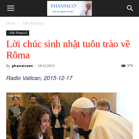
Phanxicô
Home
- Đức Phanxicô
- Đức Phanxicô
Lời chúc sinh nhật tuôn trào về
Rôma
By
phanxicovn
-
574
18/12/2015
Radio Vatican, 2015-12-17