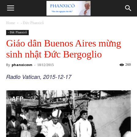
Phanxicô
Home
- Đức Phanxicô
- Đức Phanxicô
Giáo dân Buenos Aires mừng
sinh nhật Đức Bergoglio
By
phanxicovn
-
260
18/12/2015
Radio Vatican, 2015-12-17