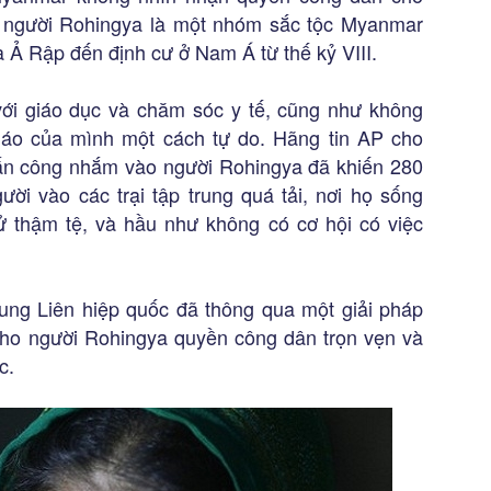
ì người Rohingya là một nhóm sắc tộc Myanmar
a Ả Rập đến định cư ở Nam Á từ thế kỷ VIII.
với giáo dục và chăm sóc y tế, cũng như không
iáo của mình một cách tự do. Hãng tin AP cho
tấn công nhắm vào người Rohingya đã khiến 280
ời vào các trại tập trung quá tải, nơi họ sống
ử thậm tệ, và hầu như không có cơ hội có việc
ung Liên hiệp quốc đã thông qua một giải pháp
ho người Rohingya quyền công dân trọn vẹn và
c.