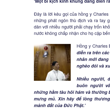
‘Một bi kịch kinh khủng đang diễn r
Đây là lời kêu gọi của hồng y Charle
những phát ngôn thù địch và ra tay g
dân với nhiều người phải chạy trốn kh
nước không chấp nhận cho họ cập bến
Hồng y Charles 
diễn ra trên cá
nhân mới đang t
nghèo đói và x
Nhiều người, 
buôn người vô
những hầm tàu hôi hám và thường b
mưng mủ. Xin hãy để lòng thương 
mảnh đất của Đức Phật.’