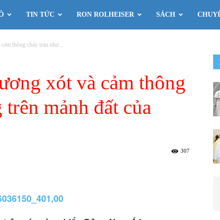
Ô
TIN TỨC
RON ROLHEISER
SÁCH
CHUY
 cảm thông chảy tràn như...
hương xót và cảm thông
 trên mảnh đất của
307