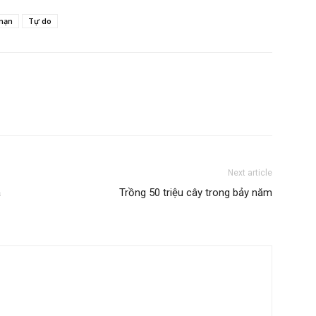
 nạn
Tự do
Next article
à
Trồng 50 triệu cây trong bảy năm