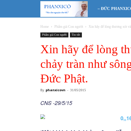
Phanxicô
– ĐỨC PHANXIC
Home
Phẩm giá Con người
Xin hãy để lòng thương xót và
Phẩm giá Con người
Tin tức
Xin hãy để lòng t
chảy tràn như sông
Đức Phật.
By
phanxicovn
-
31/05/2015
CNS -29/5/15