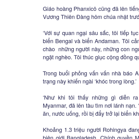
Giáo hoàng Phanxicô cũng đã lên tiến
Vương Thiên Đàng hôm chúa nhật trướ
‘Với sự quan ngại sâu sắc, tôi tiếp tụ
biển Bengal và biển Andaman. Tôi cả
chào những người này, những con ngườ
ngặt nghèo. Tôi thúc giục cộng đồng q
Trong buổi phỏng vấn vấn nhà báo Ar
trạng này khiến ngài ‘khóc trong lòng.’
‘Như khi tôi thấy những gì diễn 
Myanmar, đã lên tàu tìm nơi lánh nạn.
ăn, nước uống, rồi bị đẩy trở lại biển khơ
Khoảng 1.3 triệu người Rohingya đa
biên giới Bangladesh. Chính quyền