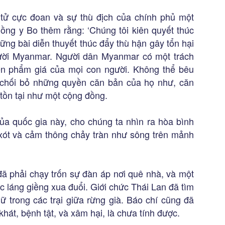
tử cực đoan và sự thù địch của chính phủ một
ồng y Bo thêm rằng: ‘Chúng tôi kiên quyết thúc
ng bài diễn thuyết thúc đẩy thù hận gây tổn hại
ười Myanmar. Người dân Myanmar có một trách
ến phẩm giá của mọi con người. Không thể bêu
 chối bỏ những quyền căn bản của họ như, căn
tồn tại như một cộng đồng.
ủa quốc gia này, cho chúng ta nhìn ra hòa bình
xót và cảm thông chảy tràn như sông trên mảnh
ã phải chạy trốn sự đàn áp nơi quê nhà, và một
c láng giềng xua đuổi. Giới chức Thái Lan đã tìm
ữ trong các trại giữa rừng già. Báo chí cũng đã
 khát, bệnh tật, và xâm hại, là chưa tính được.