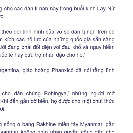
g cho các dân tị nạn này trong buổi kinh Lạy Nữ
c.
c theo dõi tình hình của vô số dân tị nạn trên eo
m kích các nỗ lực của những quốc gia sẵn sàng
i đang phải đối diện với đau khổ và nguy hiểm
uốc tế hãy cứu trợ nhân đạo cho họ.’
gentina, giáo hoàng Phanxicô đã nói rằng tình
ra cho dân chúng Rohingya,’ những người mở
 ‘Khi đến gần bờ biển, họ được cho một chút thức
i.’
ng sống ở bang Rakhine miền tây Myanmar, gần
 Myanmar không nhìn nhận quyền công dân cho