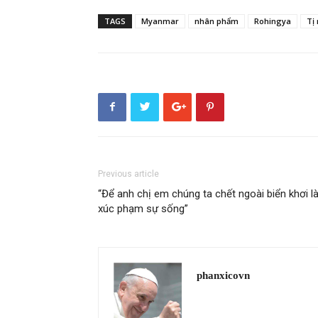
TAGS
Myanmar
nhân phẩm
Rohingya
Tị
Previous article
“Để anh chị em chúng ta chết ngoài biển khơi l
xúc phạm sự sống”
phanxicovn