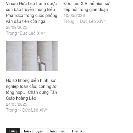
Vì sao Đức Lêô tránh được
Đức Lêô XIV thể hiện sự
cơn bão truyền thông kiểu
tiếp nối trong gián đoạn
Phanxicô trong cuộc phỏng
10/05/2026
vấn đầu tiên của ngài
Trong "- Đức Lêô XIV"
26/09/2025
Trong "Đức Lêô XIV"
Hồ sơ không điển hình, sự
nghiệp toàn cầu, con người
tổng hợp… Chân dung Tân
Giáo hoàng Lêô
24/05/2025
Trong "- Đức Lêô XIV"
TAGS
biến chuyển
hiệp nhất
Thần Khí