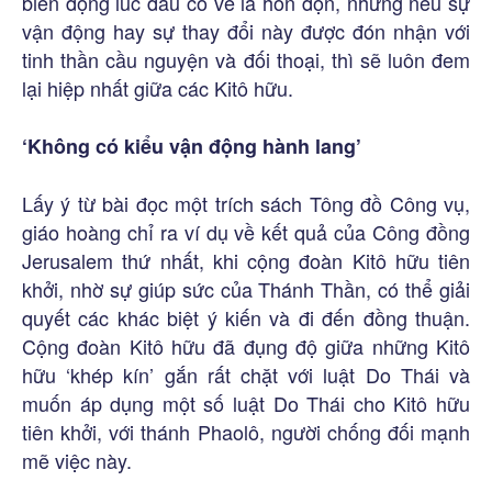
biến động lúc đầu có vẻ là hỗn độn, nhưng nếu sự
vận động hay sự thay đổi này được đón nhận với
tinh thần cầu nguyện và đối thoại, thì sẽ luôn đem
lại hiệp nhất giữa các Kitô hữu.
‘Không có kiểu vận động hành lang’
Lấy ý từ bài đọc một trích sách Tông đồ Công vụ,
giáo hoàng chỉ ra ví dụ về kết quả của Công đồng
Jerusalem thứ nhất, khi cộng đoàn Kitô hữu tiên
khởi, nhờ sự giúp sức của Thánh Thần, có thể giải
quyết các khác biệt ý kiến và đi đến đồng thuận.
Cộng đoàn Kitô hữu đã đụng độ giữa những Kitô
hữu ‘khép kín’ gắn rất chặt với luật Do Thái và
muốn áp dụng một số luật Do Thái cho Kitô hữu
tiên khởi, với thánh Phaolô, người chống đối mạnh
mẽ việc này.