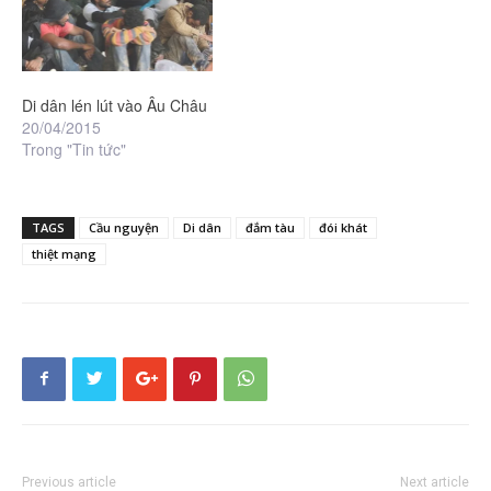
Di dân lén lút vào Âu Châu
20/04/2015
Trong "Tin tức"
TAGS
Cầu nguyện
Di dân
đắm tàu
đói khát
thiệt mạng
Previous article
Next article