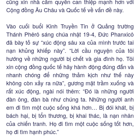
cũng xin nhà cầm quyền can thiệp mạnh hơn với
Cộng đồng Âu Châu và Quốc tế về vấn đề này.
Vào cuối buổi Kinh Truyền Tin ở Quảng trường
Thánh Phêrô sáng chúa nhật 19-4, Đức Phanxicô
đã bày tỏ sự “xúc động sâu xa của mình trước tai
nạn khủng khiếp này”. “Lời cầu nguyện của tôi
hướng về những người bị chết và gia đình họ. Tôi
xin cộng đồng quốc tế hãy hành động đúng đắn và
nhanh chóng để những thảm kịch như thế này
không còn xảy ra nữa”, gương mặt trầm xuống và
rất xúc động, ngài nói thêm: “Đó là những người
đàn ông, đàn bà như chúng ta. Những người anh
em đi tìm một cuộc sống khá hơn… Bị đói khát, bị
bách hại, bị tổn thương, bị khai thác, là nạn nhân
của chiến tranh. Họ đi tìm một cuộc sống tốt hơn,
họ đi tìm hạnh phúc.”