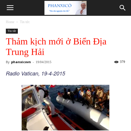
Phanxicô
Home
Tin tức
Tin tức
Thảm kịch mới ở Biển Địa
Trung Hải
By
phanxicovn
-
379
19/04/2015
Radio Vatican, 19-4-2015