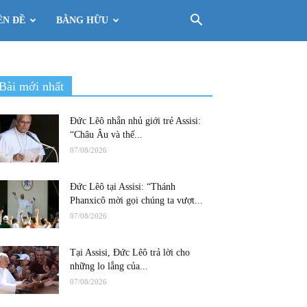
ÊN ĐỀ
BẰNG HỮU
Bài mới nhất
Đức Lêô nhắn nhủ giới trẻ Assisi:
“Châu Âu và thế...
07/08/2026
Đức Lêô tại Assisi: “Thánh
Phanxicô mời gọi chúng ta vượt...
07/08/2026
Tại Assisi, Đức Lêô trả lời cho
những lo lắng của...
07/08/2026