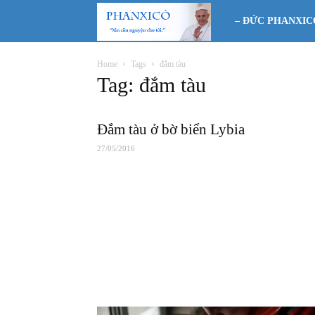
Phanxicô
– ĐỨC PHANXIC
Home
Tags
đắm tàu
Tag: đắm tàu
Đắm tàu ở bờ biển Lybia
27/05/2016