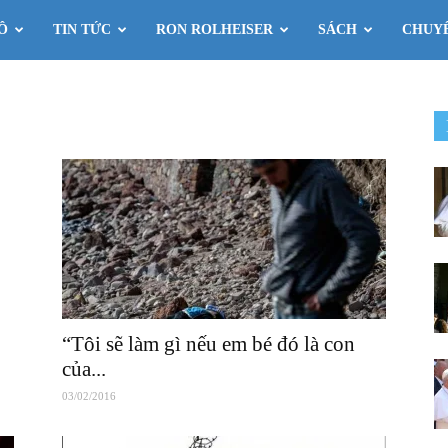
Ô
TIN TỨC
RON ROLHEISER
SÁCH
CHUY
“Tôi sẽ làm gì nếu em bé đó là con
của...
03/02/2016