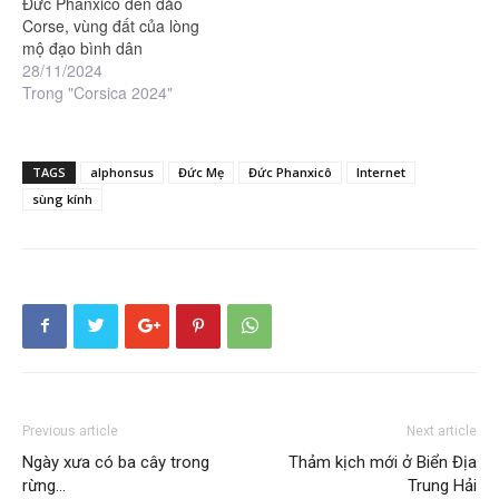
Đức Phanxicô đến đảo
Corse, vùng đất của lòng
mộ đạo bình dân
28/11/2024
Trong "Corsica 2024"
TAGS
alphonsus
Đức Mẹ
Đức Phanxicô
Internet
sùng kính
Previous article
Next article
Ngày xưa có ba cây trong
Thảm kịch mới ở Biển Địa
rừng…
Trung Hải