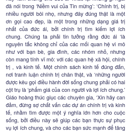
đã nói trong ‘Niềm vui của Tin mừng’: ‘Chính trị, bị
nhiều người bôi nhọ, nhưng đây đúng thật là một
ơn gọi cao đẹp, là một trong những dạng giá trị
nhất của đức ái, bởi chính trị tìm kiếm lợi ích
chung. Chúng ta phải tin tưởng rằng đức ái ‘là
nguyên tắc không chỉ của các mối quan hệ vi mô
như với bạn bè, gia đình, các nhóm nhỏ, nhưng
còn mang tính vĩ mô: với các quan hệ xã hội, chính
trị , và kinh tế. Một chính sách kinh tế đúng đắn,
nơi tranh luận chính trị chân thật, và ‘những người
được kêu gọi điều hành đời sống chung phải có hai
cột trụ là ‘phẩm giá của con người và lợi ích chung.’
Giáo hoàng thúc giục các chuyên gia, ‘Xin hãy can
đảm, đừng sợ chất vấn các dự án chính trị và kinh
tế, nhằm tìm được một ý nghĩa lớn hơn cho cuộc
sống, bởi điều này sẽ giúp các bạn thực sự phục
vụ lợi ích chung, và cho các bạn sức mạnh để tăng