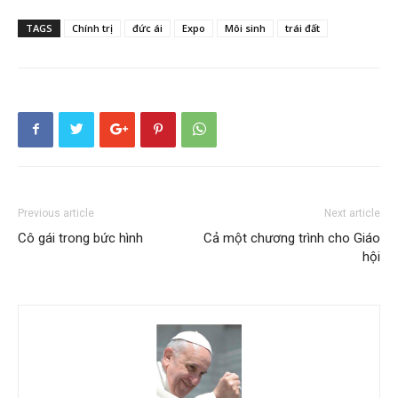
TAGS
Chính trị
đức ái
Expo
Môi sinh
trái đất
Previous article
Next article
Cô gái trong bức hình
Cả một chương trình cho Giáo
hội