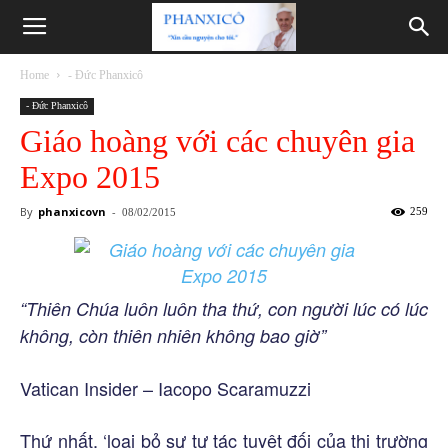
Phanxicô
Home
- Đức Phanxicô
- Đức Phanxicô
Giáo hoàng với các chuyên gia
Expo 2015
By
phanxicovn
-
259
08/02/2015
“Thiên Chúa luôn luôn tha thứ, con người lúc có lúc
không, còn thiên nhiên không bao giờ”
Vatican Insider – Iacopo Scaramuzzi
Thứ nhất, ‘loại bỏ sự tự tác tuyệt đối của thị trường