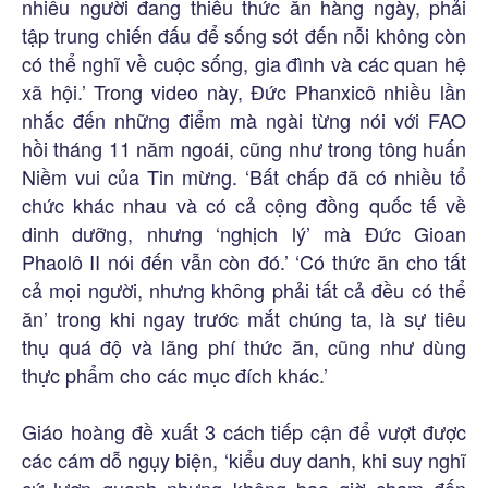
nhiêu người đang thiếu thức ăn hàng ngày, phải
tập trung chiến đấu để sống sót đến nỗi không còn
có thể nghĩ về cuộc sống, gia đình và các quan hệ
xã hội.’ Trong video này, Đức Phanxicô nhiều lần
nhắc đến những điểm mà ngài từng nói với FAO
hồi tháng 11 năm ngoái, cũng như trong tông huấn
Niềm vui của Tin mừng. ‘Bất chấp đã có nhiều tổ
chức khác nhau và có cả cộng đồng quốc tế về
dinh dưỡng, nhưng ‘nghịch lý’ mà Đức Gioan
Phaolô II nói đến vẫn còn đó.’ ‘Có thức ăn cho tất
cả mọi người, nhưng không phải tất cả đều có thể
ăn’ trong khi ngay trước mắt chúng ta, là sự tiêu
thụ quá độ và lãng phí thức ăn, cũng như dùng
thực phẩm cho các mục đích khác.’
Giáo hoàng đề xuất 3 cách tiếp cận để vượt được
các cám dỗ ngụy biện, ‘kiểu duy danh, khi suy nghĩ