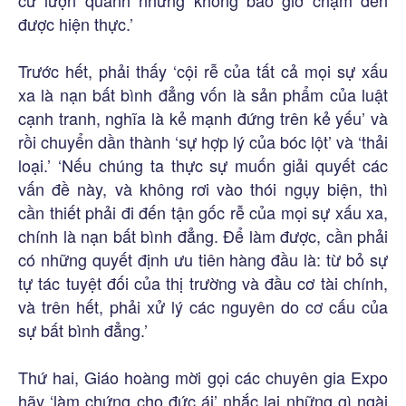
cứ lượn quanh nhưng không bao giờ chạm đến
được hiện thực.’
Trước hết, phải thấy ‘cội rễ của tất cả mọi sự xấu
xa là nạn bất bình đẳng vốn là sản phẩm của luật
cạnh tranh, nghĩa là kẻ mạnh đứng trên kẻ yếu’ và
rồi chuyển dần thành ‘sự hợp lý của bóc lột’ và ‘thải
loại.’ ‘Nếu chúng ta thực sự muốn giải quyết các
vấn đề này, và không rơi vào thói ngụy biện, thì
cần thiết phải đi đến tận gốc rễ của mọi sự xấu xa,
chính là nạn bất bình đẳng. Để làm được, cần phải
có những quyết định ưu tiên hàng đầu là: từ bỏ sự
tự tác tuyệt đối của thị trường và đầu cơ tài chính,
và trên hết, phải xử lý các nguyên do cơ cấu của
sự bất bình đẳng.’
Thứ hai, Giáo hoàng mời gọi các chuyên gia Expo
hãy ‘làm chứng cho đức ái’ nhắc lại những gì ngài