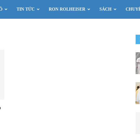
Ô
TIN TỨC
RON ROLHEISER
SÁCH
CHUY
o