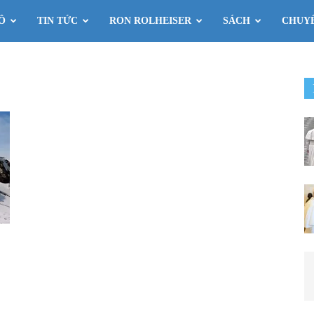
Ô
TIN TỨC
RON ROLHEISER
SÁCH
CHUY