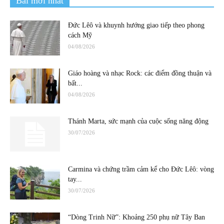
Bài mới nhất
Đức Lêô và khuynh hướng giao tiếp theo phong
cách Mỹ
04/08/2026
Giáo hoàng và nhạc Rock: các điểm đồng thuận và
bất...
04/08/2026
Thánh Marta, sức mạnh của cuộc sống năng động
30/07/2026
Carmina và chứng trầm cảm kể cho Đức Lêô: vòng
tay...
30/07/2026
“Dòng Trinh Nữ”: Khoảng 250 phụ nữ Tây Ban