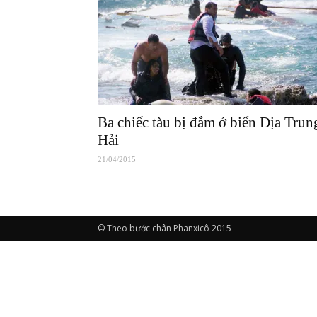
Ba chiếc tàu bị đắm ở biển Địa Trun
Hải
21/04/2015
© Theo bước chân Phanxicô 2015