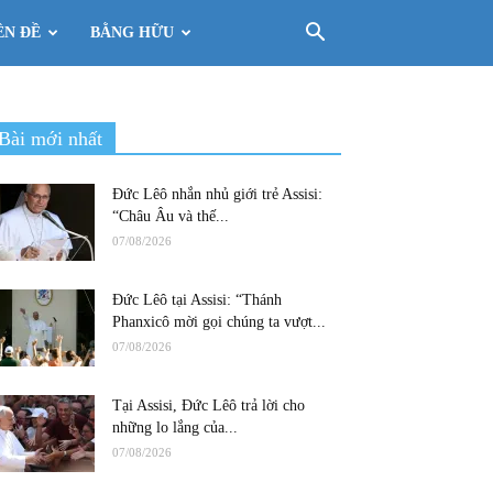
ÊN ĐỀ
BẰNG HỮU
Bài mới nhất
Đức Lêô nhắn nhủ giới trẻ Assisi:
“Châu Âu và thế...
07/08/2026
Đức Lêô tại Assisi: “Thánh
Phanxicô mời gọi chúng ta vượt...
07/08/2026
Tại Assisi, Đức Lêô trả lời cho
những lo lắng của...
07/08/2026