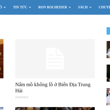
Ô
TIN TỨC
RON ROLHEISER
SÁCH
CHUY
Nấm mồ khổng lồ ở Biển Địa Trung
Hải
24/04/2015