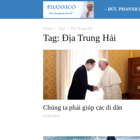
Phanxicô
– ĐỨC PHANXIC
Home
Tags
Địa Trung Hải
Tag: Địa Trung Hải
Chúng ta phải giúp các di dân
27/04/2015