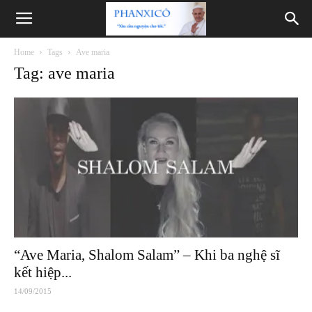
Phanxicô
Home
Tags
Ave maria
Tag: ave maria
“Ave Maria, Shalom Salam” – Khi ba nghệ sĩ
kết hiệp...
14/09/2015