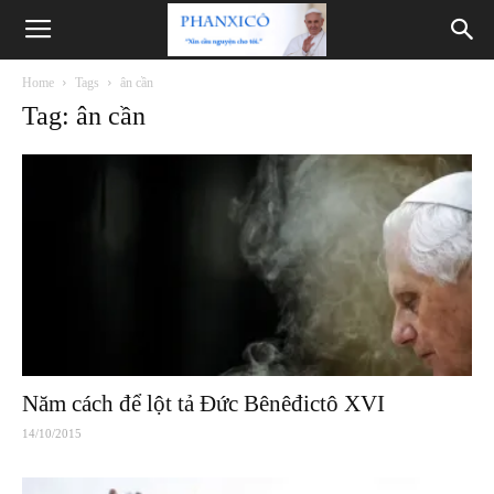
Phanxicô
Home
Tags
ân cần
Tag: ân cần
Năm cách để lột tả Đức Bênêđictô XVI
14/10/2015