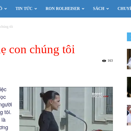
Ô
TIN TỨC
RON ROLHEISER
SÁCH
CHUY
chúng tôi
ẹ con chúng tôi
163
iệc
đọc
 người
 tôi.
 là
ương