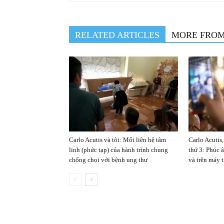
RELATED ARTICLES
MORE FRO
Carlo Acutis và tôi: Mối liên hệ tâm
Carlo Acutis,
linh (phức tạp) của hành trình chung
thứ 3: Phúc 
chống chọi với bệnh ung thư
và trên máy 