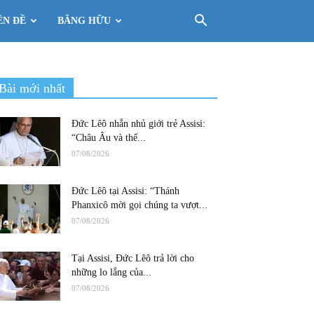
ÊN ĐỀ
BẰNG HỮU
Bài mới nhất
Đức Lêô nhắn nhủ giới trẻ Assisi:
“Châu Âu và thế...
07/08/2026
Đức Lêô tại Assisi: “Thánh
Phanxicô mời gọi chúng ta vượt...
07/08/2026
Tại Assisi, Đức Lêô trả lời cho
những lo lắng của...
07/08/2026