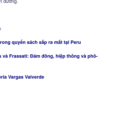
ên đường.
s
rong quyển sách sắp ra mắt tại Peru
s và Frassati: Đám đông, hiệp thông và phô-
eria Vargas Valverde