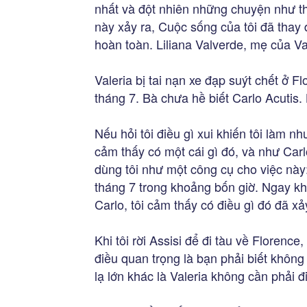
nhất và đột nhiên những chuyện như t
này xảy ra, Cuộc sống của tôi đã thay 
hoàn toàn. Liliana Valverde, mẹ của Va
Valeria bị tai nạn xe đạp suýt chết ở F
tháng 7. Bà chưa hề biết Carlo Acutis. 
Nếu hỏi tôi điều gì xui khiến tôi làm như
cảm thấy có một cái gì đó, và như Car
dùng tôi như một công cụ cho việc này
tháng 7 trong khoảng bốn giờ. Ngay khi 
Carlo, tôi cảm thấy có điều gì đó đã xảy
Khi tôi rời Assisi để đi tàu về Florence,
điều quan trọng là bạn phải biết khôn
lạ lớn khác là Valeria không cần phải đi