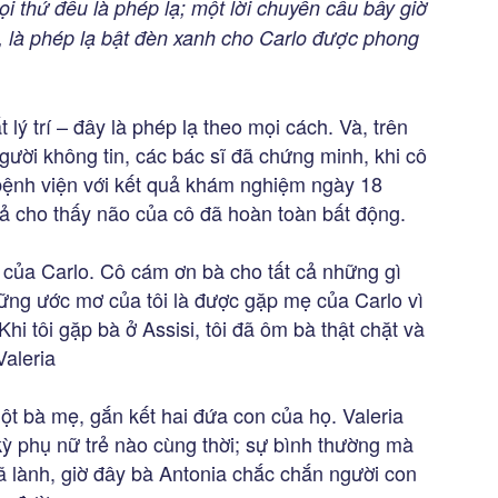
ọi thứ đều là phép lạ; một lời chuyển cầu bây giờ
 là phép lạ bật đèn xanh cho Carlo được phong
t lý trí – đây là phép lạ theo mọi cách. Và, trên
người không tin, các bác sĩ đã chứng minh, khi cô
n bệnh viện với kết quả khám nghiệm ngày 18
quả cho thấy não của cô đã hoàn toàn bất động.
 của Carlo. Cô cám ơn bà cho tất cả những gì
hững ước mơ của tôi là được gặp mẹ của Carlo vì
 Khi tôi gặp bà ở Assisi, tôi đã ôm bà thật chặt và
Valeria
t bà mẹ, gắn kết hai đứa con của họ. Valeria
ỳ phụ nữ trẻ nào cùng thời; sự bình thường mà
ã lành, giờ đây bà Antonia chắc chắn người con