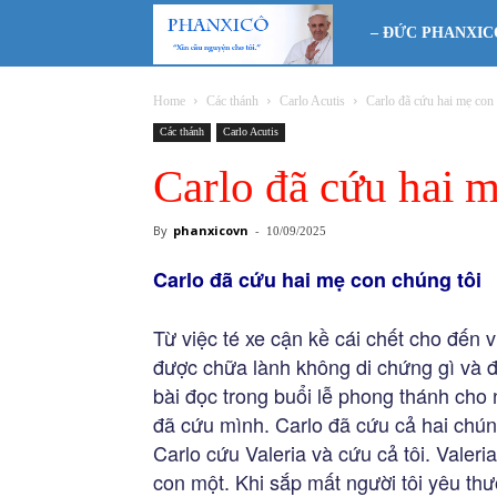
Phanxicô
– ĐỨC PHANXIC
Home
Các thánh
Carlo Acutis
Carlo đã cứu hai mẹ con 
Các thánh
Carlo Acutis
Carlo đã cứu hai m
By
phanxicovn
-
10/09/2025
Carlo đã cứu hai mẹ con chúng tôi
Từ việc té xe cận kề cái chết cho đến v
được chữa lành không di chứng gì và 
bài đọc trong buổi lễ phong thánh cho
đã cứu mình. Carlo đã cứu cả hai chúng
Carlo cứu Valeria và cứu cả tôi. Valeria
con một. Khi sắp mất người tôi yêu th