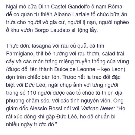
Ngài mở cửa Dinh Castel Gandolfo ở nam Rôma
để cơ quan từ thiện Albano Laziale tổ chức bữa ăn
trưa cho người vô gia cư, người tị nạn, người nghèo
ở khu vườn Borgo Laudato si’ lộng lẫy.
Thực đơn: lasagna với rau củ quả, cà tím
Parmigiano, thịt bê nướng với rau thơm, salad trái
cây và các món tráng miệng truyền thống của vùng
(được đổi tên thành Dulce de Leonne – kẹo Leon)
dọn trên chiếc bàn lớn. Trước hết là trao đổi đặc
biệt với Đức Lêô, ngài chụp ảnh với từng người
trong số 110 người được các tổ chức từ thiện địa
phương chăm sóc, với các tình nguyện viên. Ông
giám đốc Alessio Rossi nói với
: “Họ
Vatican News
rất xúc động khi gặp Đức Lêô, họ đã chuẩn bị
nhiều ngày trước đó.”