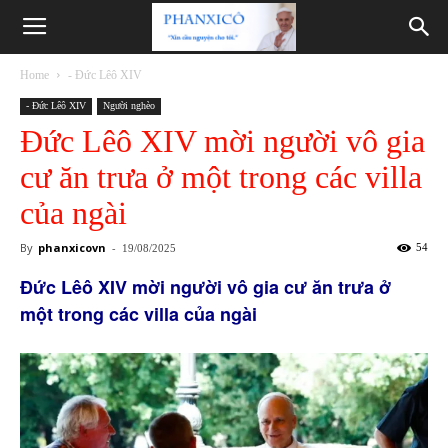
Phanxicô
Home
- Đức Lêô XIV
- Đức Lêô XIV
Người nghèo
Đức Lêô XIV mời người vô gia
cư ăn trưa ở một trong các villa
của ngài
By
phanxicovn
-
54
19/08/2025
Đức Lêô XIV mời người vô gia cư ăn trưa ở
một trong các villa của ngài