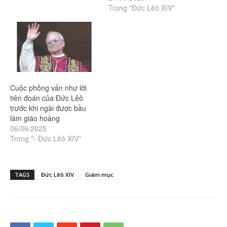
Trong "Đức Lêô XIV"
Cuộc phỏng vấn như lời
tiên đoán của Đức Lêô
trước khi ngài được bầu
làm giáo hoàng
06/06/2025
Trong "- Đức Lêô XIV"
TAGS
Đức Lêô XIV
Giám mục