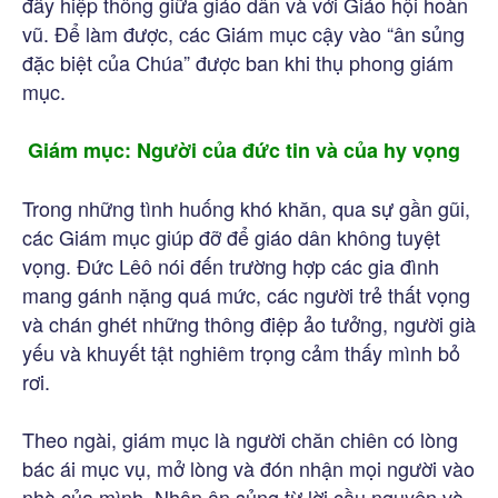
đẩy hiệp thông giữa giáo dân và với Giáo hội hoàn
vũ. Để làm được, các Giám mục cậy vào “ân sủng
đặc biệt của Chúa” được ban khi thụ phong giám
mục.
Giám mục: Người của đức tin và của hy vọng
Trong những tình huống khó khăn, qua sự gần gũi,
các Giám mục giúp đỡ để giáo dân không tuyệt
vọng. Đức Lêô nói đến trường hợp các gia đình
mang gánh nặng quá mức, các người trẻ thất vọng
và chán ghét những thông điệp ảo tưởng, người già
yếu và khuyết tật nghiêm trọng cảm thấy mình bỏ
rơi.
Theo ngài, giám mục là người chăn chiên có lòng
bác ái mục vụ, mở lòng và đón nhận mọi người vào
nhà của mình. Nhận ân sủng từ lời cầu nguyện và