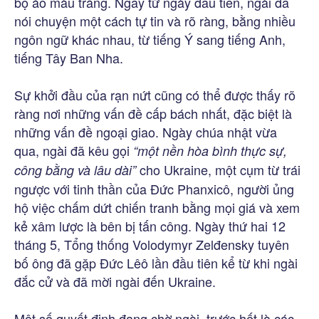
bộ áo màu trắng. Ngay từ ngày đầu tiên, ngài đã
nói chuyện một cách tự tin và rõ ràng, bằng nhiều
ngôn ngữ khác nhau, từ tiếng Ý sang tiếng Anh,
tiếng Tây Ban Nha.
Sự khởi đầu của rạn nứt cũng có thể được thấy rõ
ràng nơi những vấn đề cấp bách nhất, đặc biệt là
những vấn đề ngoại giao. Ngày chúa nhật vừa
qua, ngài đã kêu gọi
“một nền hòa bình thực sự,
cho Ukraine, một cụm từ trái
công bằng và lâu dài”
ngược với tinh thần của Đức Phanxicô, người ủng
hộ việc chấm dứt chiến tranh bằng mọi giá và xem
kẻ xâm lược là bên bị tấn công. Ngày thứ hai 12
tháng 5, Tổng thống Volodymyr Zelđensky tuyên
bố ông đã gặp Đức Lêô lần đầu tiên kể từ khi ngài
đắc cử và đã mời ngài đến Ukraine.
Một số quyết định đang chờ ngài, trước hết là các