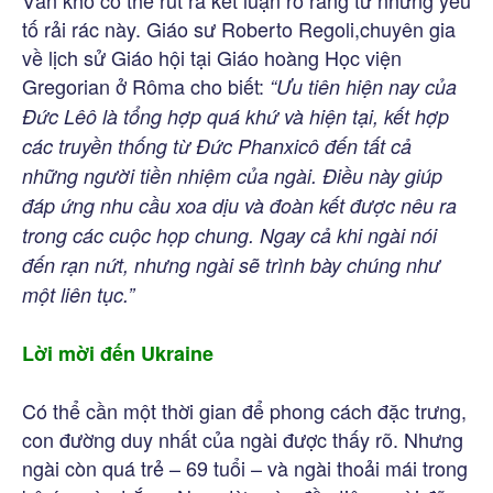
Vẫn khó có thể rút ra kết luận rõ ràng từ những yếu
tố rải rác này. Giáo sư Roberto Regoli,chuyên gia
về lịch sử Giáo hội tại Giáo hoàng Học viện
Gregorian ở Rôma cho biết:
“Ưu tiên hiện nay của
Đức Lêô là tổng hợp quá khứ và hiện tại, kết hợp
các truyền thống từ Đức Phanxicô đến tất cả
những người tiền nhiệm của ngài. Điều này giúp
đáp ứng nhu cầu xoa dịu và đoàn kết được nêu ra
trong các cuộc họp chung. Ngay cả khi ngài nói
đến rạn nứt, nhưng ngài sẽ trình bày chúng như
một liên tục.”
Lời mời đến Ukraine
Có thể cần một thời gian để phong cách đặc trưng,
con đường duy nhất của ngài được thấy rõ. Nhưng
ngài còn quá trẻ – 69 tuổi – và ngài thoải mái trong