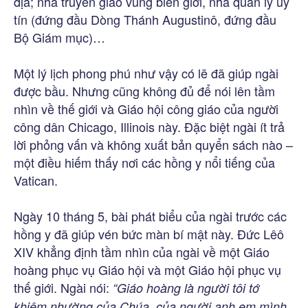
địa; nhà truyền giáo vùng biên giới, nhà quản lý uy
tín (đứng đầu Dòng Thánh Augustinô, đứng đầu
Bộ Giám mục)…
Một lý lịch phong phú như vậy có lẽ đã giúp ngài
được bầu. Nhưng cũng không đủ để nói lên tầm
nhìn về thế giới và Giáo hội công giáo của người
công dân Chicago, Illinois này. Đặc biệt ngài ít trả
lời phỏng vấn và không xuất bản quyển sách nào –
một điều hiếm thấy nơi các hồng y nổi tiếng của
Vatican.
Ngày 10 tháng 5, bài phát biểu của ngài trước các
hồng y đã giúp vén bức màn bí mật này. Đức Lêô
XIV khẳng định tầm nhìn của ngài về một Giáo
hoàng phục vụ Giáo hội và một Giáo hội phục vụ
thế giới. Ngài nói:
“Giáo hoàng là người tôi tớ
khiêm nhường của Chúa, của người anh em mình,