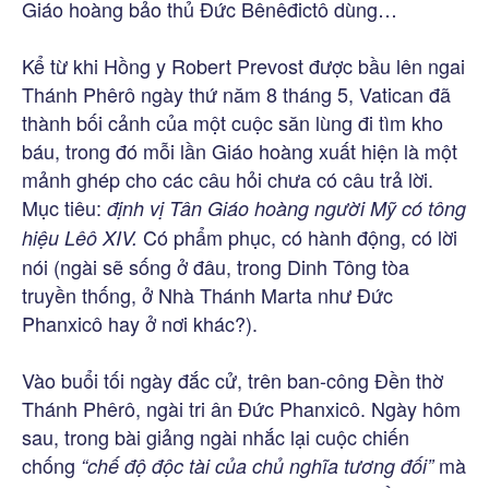
Giáo hoàng bảo thủ Đức Bênêđictô dùng…
Kể từ khi Hồng y Robert Prevost được bầu lên ngai
Thánh Phêrô ngày thứ năm 8 tháng 5, Vatican đã
thành bối cảnh của một cuộc săn lùng đi tìm kho
báu, trong đó mỗi lần Giáo hoàng xuất hiện là một
mảnh ghép cho các câu hỏi chưa có câu trả lời.
Mục tiêu:
định vị Tân Giáo hoàng người Mỹ có tông
Có phẩm phục, có hành động, có lời
hiệu Lêô XIV.
nói (ngài sẽ sống ở đâu, trong Dinh Tông tòa
truyền thống, ở Nhà Thánh Marta như Đức
Phanxicô hay ở nơi khác?).
Vào buổi tối ngày đắc cử, trên ban-công Đền thờ
Thánh Phêrô, ngài tri ân Đức Phanxicô. Ngày hôm
sau, trong bài giảng ngài nhắc lại cuộc chiến
chống
mà
“chế độ độc tài của chủ nghĩa tương đối”