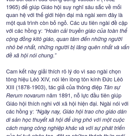
1965) để giúp Giáo hội suy nghĩ sâu sắc về mối
quan hệ với thế giới hiện đại mà ngài xem đây là
một quá trình còn bỏ ngỏ. Các ưu tiên ngài đề cập
với các hồng y:
“Hoán cải truyền giáo của toàn thể
cộng đồng kitô giáo, quan tâm đến những người
nhỏ bé nhất, những người bị lãng quên nhất và vấn
đề xã hội nói chung.”
Cam kết này giải thích rõ lý do vì sao ngài chọn
tông hiệu Lêô XIV, nói lên lòng tôn kính Đức Lêô
XIII (1878-1903), tác giả của thông điệp
Tân sự
năm 1891, nỗ lực đầu tiên giúp
Rerum novarum
Giáo hội thích nghi với xã hội hiện đại. Ngài nói với
các hồng y:
“Ngày nay, Giáo hội trao cho giáo dân
di sản học thuyết xã hội để ứng phó với một cuộc
cách mạng công nghiệp khác và với sự phát triển
của trí tuệ nhân tạo, đặt ra những thách thức mới