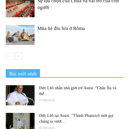
Sự lựa chọn của Chúa và vai trò của con
người
Mùa hè đìu hiu ở Rôma
Bài mới nhất
Đức Lêô nhắn nhủ giới trẻ Assisi: “Châu Âu và
thế...
07/08/2026
Đức Lêô tại Assisi: “Thánh Phanxicô mời gọi
chúng ta vượt...
07/08/2026