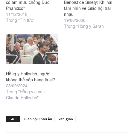
có âm mưu chống Đức
Benoist de Sinety: Khi hai
Phanxicô”
tầm nhìn về Giáo hội trái
11/12/2018
nhau
Trong "Tin tức"
19/06/2026
Trong "Hồng y Sarah"
Hồng y Hollerich, người
không thể xếp hạng là ai?
28/09/2024
Trong "Hồng y Jean-
Claude Hollerich"
TAGS
Giáo hội Châu Âu
kitô giáo