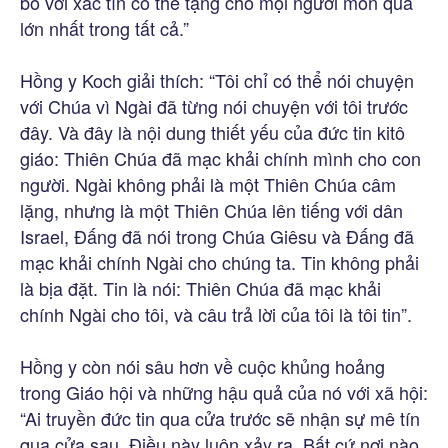
bố với xác tín có thể tặng cho mọi người món quà
lớn nhất trong tất cả.”
Hồng y Koch giải thích: “Tôi chỉ có thể nói chuyện
với Chúa vì Ngài đã từng nói chuyện với tôi trước
đây. Và đây là nội dung thiết yếu của đức tin kitô
giáo: Thiên Chúa đã mạc khải chính mình cho con
người. Ngài không phải là một Thiên Chúa câm
lặng, nhưng là một Thiên Chúa lên tiếng với dân
Israel, Đấng đã nói trong Chúa Giêsu và Đấng đã
mạc khải chính Ngài cho chúng ta. Tin không phải
là bịa đặt. Tin là nói: Thiên Chúa đã mạc khải
chính Ngài cho tôi, và câu trả lời của tôi là tôi tin”.
Hồng y còn nói sâu hơn về cuộc khủng hoảng
trong Giáo hội và những hậu quả của nó với xã hội:
“Ai truyền đức tin qua cửa trước sẽ nhận sự mê tín
qua cửa sau. Điều này luôn xảy ra. Bất cứ nơi nào