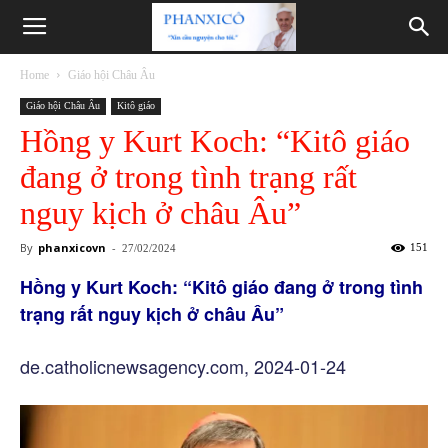
Phanxicô
Home
Giáo hội Châu Âu
Giáo hội Châu Âu
Kitô giáo
Hồng y Kurt Koch: “Kitô giáo
đang ở trong tình trạng rất
nguy kịch ở châu Âu”
By
phanxicovn
-
151
27/02/2024
Hồng y Kurt Koch: “Kitô giáo đang ở trong tình
trạng rất nguy kịch ở châu Âu”
de.catholicnewsagency.com, 2024-01-24