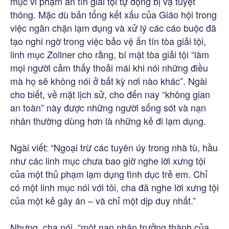
mục vi phạm ấn tín giải tội tự động bị vạ tuyệt
thông. Mặc dù bản tổng kết xấu của Giáo hội trong
việc ngăn chặn lạm dụng và xử lý các cáo buộc đã
tạo nghi ngờ trong việc bảo vệ ấn tín tòa giải tội,
linh mục Zollner cho rằng, bí mật tòa giải tội “làm
mọi người cảm thấy thoải mái khi nói những điều
mà họ sẽ không nói ở bất kỳ nơi nào khác”. Ngài
cho biết, về mặt lịch sử, cho đến nay “không gian
an toàn” này được những người sống sót và nạn
nhân thường dùng hơn là những kẻ đi lạm dụng.
Ngài viết: “Ngoại trừ các tuyên úy trong nhà tù, hầu
như các linh mục chưa bao giờ nghe lời xưng tội
của một thủ phạm lạm dụng tình dục trẻ em. Chỉ
có một linh mục nói với tôi, cha đã nghe lời xưng tội
của một kẻ gây án – và chỉ một dịp duy nhất.”
Nhưng, cha nói, “một nạn nhân trưởng thành của