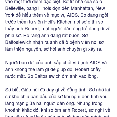
vào một thời điểm đặc biệt. Sơ từ nhà của sơ ở
Belleville, bang Illinois dọn đến Manhattan, New
York để hiểu thêm về mục vụ AIDS. Sơ đang ngồi
trước thềm tu viện Hell’s Kitchen nơi sơ ở thì sơ
thấy anh Robert, một người đàn ông trẻ đang đi về
phía sơ. Rõ ràng anh đang rất buồn. Sơ
Baltosiewich nhận ra anh đã ở bệnh viện nơi sơ
làm thiện nguyện, sơ hỏi anh chuyện gì xảy ra.
Người bạn đời của anh sắp chết vì bệnh AIDS và
anh không thể làm gì để giúp đỡ. Robert chảy
nước mắt. Sơ Baltosiewich ôm anh vào lòng.
Sơ biết Giáo hội đã dạy gì về đồng tính. Sơ nhớ lại
sự khó chịu ban đầu của sơ khi nghĩ đến tình yêu
lãng mạn giữa hai người đàn ông. Nhưng trong
khoảnh khắc đó, khi sơ ôm anh Robert, sơ nghĩ về
tình yêu và sự lo âu của anh với bạn của mình, sơ