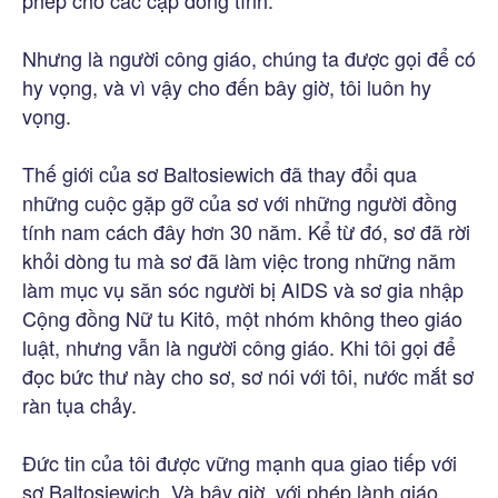
phép cho các cặp đồng tính.
Nhưng là người công giáo, chúng ta được gọi để có
hy vọng, và vì vậy cho đến bây giờ, tôi luôn hy
vọng.
Thế giới của sơ Baltosiewich đã thay đổi qua
những cuộc gặp gỡ của sơ với những người đồng
tính nam cách đây hơn 30 năm. Kể từ đó, sơ đã rời
khỏi dòng tu mà sơ đã làm việc trong những năm
làm mục vụ săn sóc người bị AIDS và sơ gia nhập
Cộng đồng Nữ tu Kitô, một nhóm không theo giáo
luật, nhưng vẫn là người công giáo. Khi tôi gọi để
đọc bức thư này cho sơ, sơ nói với tôi, nước mắt sơ
ràn tụa chảy.
Đức tin của tôi được vững mạnh qua giao tiếp với
sơ Baltosiewich. Và bây giờ, với phép lành giáo