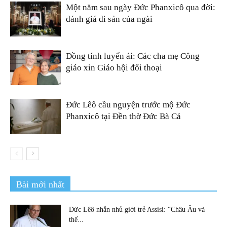
Một năm sau ngày Đức Phanxicô qua đời:
đánh giá di sản của ngài
Đồng tính luyến ái: Các cha mẹ Công
giáo xin Giáo hội đối thoại
Đức Lêô cầu nguyện trước mộ Đức
Phanxicô tại Đền thờ Đức Bà Cả
Bài mới nhất
Đức Lêô nhắn nhủ giới trẻ Assisi: “Châu Âu và
thế...